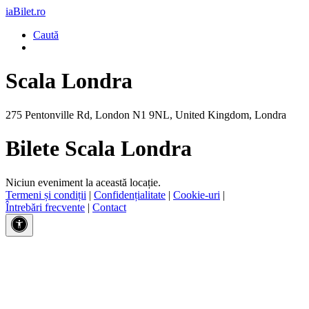
iaBilet.ro
Caută
Scala Londra
275 Pentonville Rd, London N1 9NL, United Kingdom, Londra
Bilete Scala Londra
Niciun eveniment la această locație.
Termeni și condiții
|
Confidențialitate
|
Cookie-uri
|
Întrebări frecvente
|
Contact