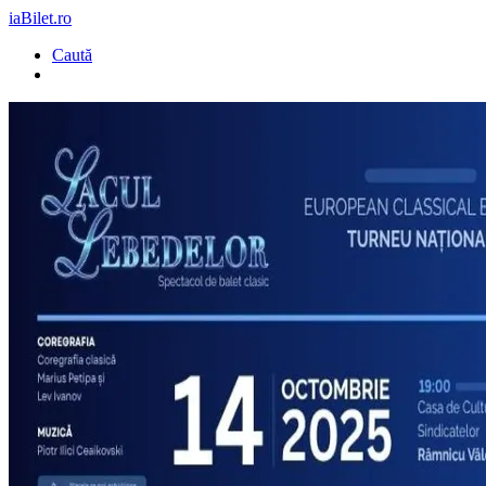
iaBilet.ro
Caută