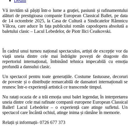
Detalii
Vă invităm să pășiți într-o lume a grației, pasiunii și rafinamentului
alături de prestigioasa companie European Classical Ballet, pe data
de 14 octombrie 2025, la Casa de Cultură a Sindicatelor Râmnicu
Vâlcea, care aduce în fața publicului român capodopera absolută a
baletului clasic – Lacul Lebedelor, de Piotr Ilici Ceaikovski.
În cadrul unui turneu național spectaculos, artiști de excepție vor da
viață uneia dintre cele mai îndrăgite povești de dragoste din
repertoriul internațional, îmbinând tehnica impecabilă cu emoția
profundă a dansului clasic.
Un spectacol pentru toate generațiile. Costume fastuoase, decoruri
de poveste și o distribuție remarcabilă de dansatori internaționali se
reunesc într-o experiență artistică ce transcende timpul.
Nu ratați ocazia de a trăi emoția unui balet legendar, în interpretarea
uneia dintre cele mai rafinate companii europene European Classical
Ballet! Lacul Lebedelor – o experiență care atinge sufletul. Un
spectacol care încântă ochiul, atinge inima și rămâne în memorie.
Relații și informații- 0726 677 373