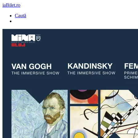
iaBilet.ro
Caută