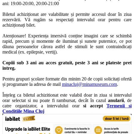
ani: 19:00-20:00, 20:00-21:00
Biletul achiziționat are valabilitate și permite accesul doar în ziua
rezervării. Vă rugăm sa respectați intervalul orar pentru care
achiziționați bilet.
Atenționare! Experiența imersivă conține imagini care se schimbă
rapid, precum și momente de iluminat și sunete puternice, ce pot
dăuna persoanelor cărora astfel de stimuli le sunt contraindicați
medical (ex. epilepsie, vertij).
Copiii sub 3 ani au acces gratuit, peste 3 ani se plateste pret
intreg.
Pentru grupuri școlare formate din minim 20 de copii solicitați ofertă
și programare la adresa de mail
minacluj@minamuseum.com
.
Înțeleg ca biletul achizitionat este valabil doar in ziua si intervalul
orar selectat si nu poate fi rambursat, decât în cazul
anularii
, de
catre organizator, a intervalului orar
si accept
Termenii si
Conditiile Mina Cluj