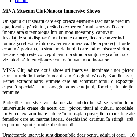
Detalii
MiNA Museum Cluj-Napoca Immersive Shows
Un spațiu cu instalații care explorează elemente fascinante precum
apa, focul și pământul, creând o experiență multisenzorială care
îmbină arta și tehnologia într-un mod inovator și captivant.
Instalațiile sunt dispuse în mai multe camere, fiecare convertind
lumina și reflexiile într-o experiență imersivă. De la proiecții fluide
ce animă podeaua, la structuri de lumini care induc mișcare și ritm,
fiecare spațiu este conceput pentru a stimula simțurile și a încuraja
vizitatorii să interacționeze cu arta într-un mod inovator.
MINA Cluj aduce două show-uri imersive, închinate unor pictori
care au redefinit arta: Vincent van Gogh și Wassily Kandinsky și
Femei extraordinare: Primele care au schimbat totul: o expoziție-
capsulă specială – un omagiu adus curajului, forței și inspirației
feminine.
Proiecțiile imersive vor da ocazia publicului să se scufunde în
universurile create de acești doi pictori titani ai culturii mondiale,
iar Femei extraordinare aduce în prim-plan poveștile remarcabile ale
femeilor care au marcat istoria, deschizând drumuri în știință, artă,
explorare, sport și multe alte domenii.
Următoarele intervale sunt disponibile doar pentru adulți și copii +10