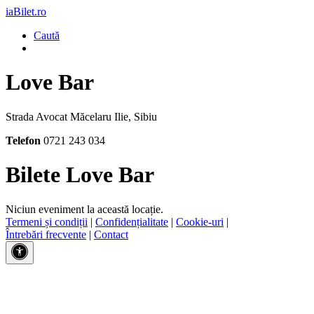
iaBilet.ro
Caută
Love Bar
Strada Avocat Măcelaru Ilie, Sibiu
Telefon
0721 243 034
Bilete Love Bar
Niciun eveniment la această locație.
Termeni și condiții
|
Confidențialitate
|
Cookie-uri
|
Întrebări frecvente
|
Contact