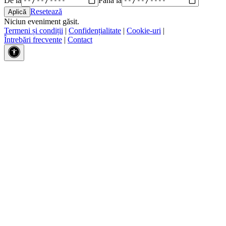
Resetează
Niciun eveniment găsit.
Termeni și condiții
|
Confidențialitate
|
Cookie-uri
|
Întrebări frecvente
|
Contact