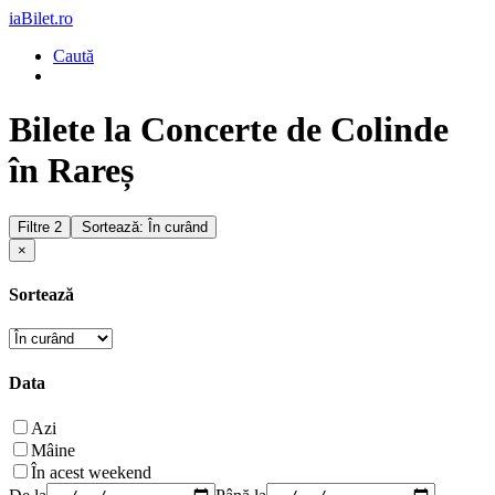
iaBilet.ro
Caută
Bilete la Concerte de Colinde
în Rareș
Filtre
2
Sortează: În curând
×
Sortează
Data
Azi
Mâine
În acest weekend
De la
Până la