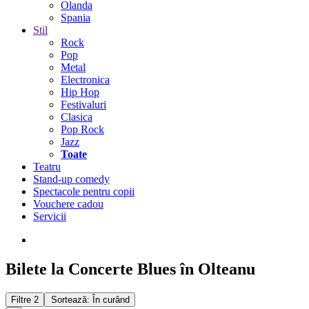
Olanda
Spania
Stil
Rock
Pop
Metal
Electronica
Hip Hop
Festivaluri
Clasica
Pop Rock
Jazz
Toate
Teatru
Stand-up comedy
Spectacole pentru copii
Vouchere cadou
Servicii
Bilete la Concerte Blues în Olteanu
Filtre
2
Sortează: În curând