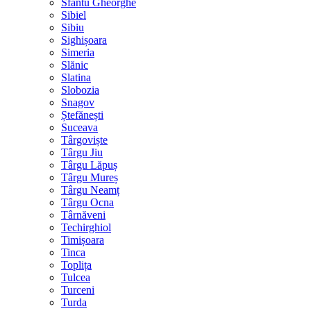
Sfântu Gheorghe
Sibiel
Sibiu
Sighișoara
Simeria
Slănic
Slatina
Slobozia
Snagov
Ștefănești
Suceava
Târgoviște
Târgu Jiu
Târgu Lăpuș
Târgu Mureș
Târgu Neamț
Târgu Ocna
Târnăveni
Techirghiol
Timișoara
Tinca
Toplița
Tulcea
Turceni
Turda