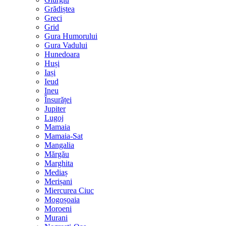
Grădiștea
Greci
Grid
Gura Humorului
Gura Vadului
Hunedoara
Huși
Iași
Ieud
Ineu
Însurăței
Jupiter
Lugoj
Mamaia
Mamaia-Sat
Mangalia
Mărgău
Marghita
Mediaș
Merișani
Miercurea Ciuc
Mogoșoaia
Moroeni
Murani