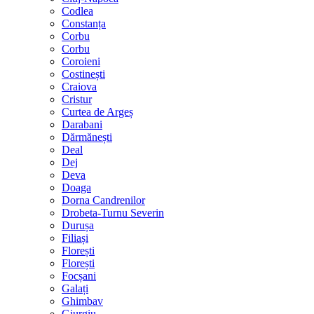
Codlea
Constanța
Corbu
Corbu
Coroieni
Costinești
Craiova
Cristur
Curtea de Argeș
Darabani
Dărmănești
Deal
Dej
Deva
Doaga
Dorna Candrenilor
Drobeta-Turnu Severin
Durușa
Filiași
Florești
Florești
Focșani
Galați
Ghimbav
Giurgiu