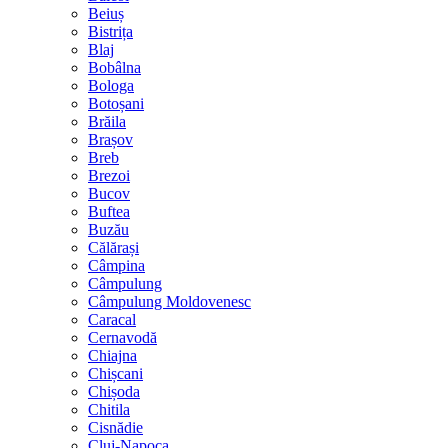
Beiuș
Bistrița
Blaj
Bobâlna
Bologa
Botoșani
Brăila
Brașov
Breb
Brezoi
Bucov
Buftea
Buzău
Călărași
Câmpina
Câmpulung
Câmpulung Moldovenesc
Caracal
Cernavodă
Chiajna
Chișcani
Chișoda
Chitila
Cisnădie
Cluj-Napoca