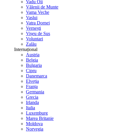
Vadu Oii
Vălenii de Munte
Vama Veche
Vaslui
Vatra Dornei
Vernești
Vișeu de Sus
Voluntari
Zalău
Internațional
Austria
Belgia
Bulgaria
Cipru
Danemarca
Elveția
Franța
Germania
Grecia
Irlanda
Italia
Luxemburg
Marea Britanie
Moldova
Norvegia