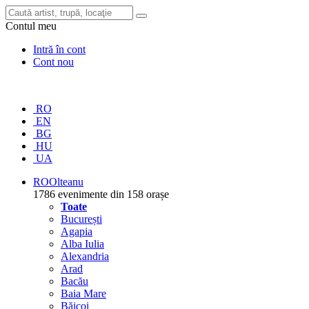
Contul meu
Intră în cont
Cont nou
RO
EN
BG
HU
UA
RO
Olteanu
1786 evenimente din 158 orașe
Toate
București
Agapia
Alba Iulia
Alexandria
Arad
Bacău
Baia Mare
Băicoi