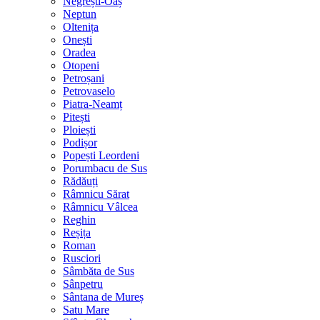
Negrești-Oaș
Neptun
Oltenița
Onești
Oradea
Otopeni
Petroșani
Petrovaselo
Piatra-Neamț
Pitești
Ploiești
Podișor
Popești Leordeni
Porumbacu de Sus
Rădăuți
Râmnicu Sărat
Râmnicu Vâlcea
Reghin
Reșița
Roman
Rusciori
Sâmbăta de Sus
Sânpetru
Sântana de Mureș
Satu Mare