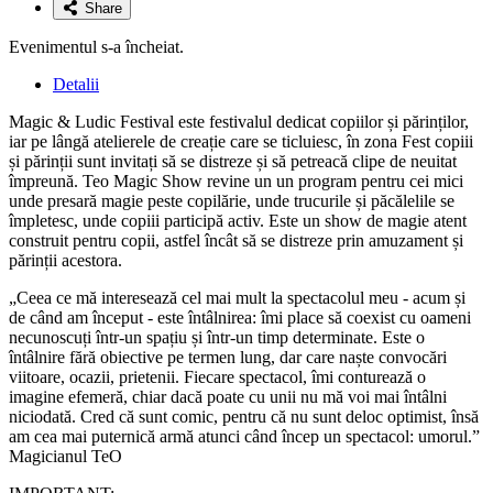
Share
Evenimentul s-a încheiat.
Detalii
Magic & Ludic Festival este festivalul dedicat copiilor și părinților,
iar pe lângă atelierele de creație care se ticluiesc, în zona Fest copiii
și părinții sunt invitați să se distreze și să petreacă clipe de neuitat
împreună. Teo Magic Show revine un un program pentru cei mici
unde presară magie peste copilărie, unde trucurile și păcălelile se
împletesc, unde copiii participă activ. Este un show de magie atent
construit pentru copii, astfel încât să se distreze prin amuzament și
părinții acestora.
„Ceea ce mă interesează cel mai mult la spectacolul meu - acum și
de când am început - este întâlnirea: îmi place să coexist cu oameni
necunoscuți într-un spațiu și într-un timp determinate. Este o
întâlnire fără obiective pe termen lung, dar care naște convocări
viitoare, ocazii, prietenii. Fiecare spectacol, îmi conturează o
imagine efemeră, chiar dacă poate cu unii nu mă voi mai întâlni
niciodată. Cred că sunt comic, pentru că nu sunt deloc optimist, însă
am cea mai puternică armă atunci când încep un spectacol: umorul.”
Magicianul TeO