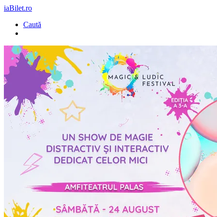
iaBilet.ro
Caută