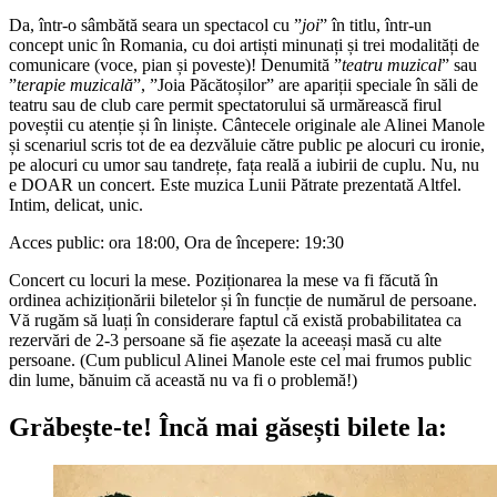
Da, într-o sâmbătă seara un spectacol cu ”
joi
” în titlu, într-un
concept unic în
Romania,
cu doi artiști minunați și trei modalități de
comunicare (voce, pian și poveste)! Denumită ”
teatru muzical
” sau
”
terapie muzicală
”, ”Joia Păcătoșilor” are apariții speciale în săli de
teatru sau de club care permit spectatorului să urmărească firul
poveștii cu atenție și în liniște. Cântecele originale ale Alinei Manole
și scenariul scris tot de ea dezvăluie către public pe alocuri cu ironie,
pe alocuri cu umor sau tandrețe, fața reală a iubirii de cuplu. Nu, nu
e DOAR un concert. Este muzica Lunii Pătrate prezentată Altfel.
Intim, delicat, unic.
Acces public: ora 18:00,
Ora de începere: 19:30
Concert cu locuri la mese. Poziționarea la mese va fi făcută în
ordinea achiziționării biletelor și în funcție de numărul de persoane.
Vă rugăm să luați în considerare faptul că există probabilitatea ca
rezervări de 2-3 persoane să fie așezate la aceeași masă cu alte
persoane. (Cum publicul Alinei Manole este cel mai frumos public
din lume, bănuim că această nu va fi o problemă!)
Grăbește-te!
Încă mai găsești bilete la: