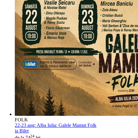
FOLK
22-23 aug:
Alba Iulia: Galele Mamut Folk
ia Bilet
24
de la 74
lei