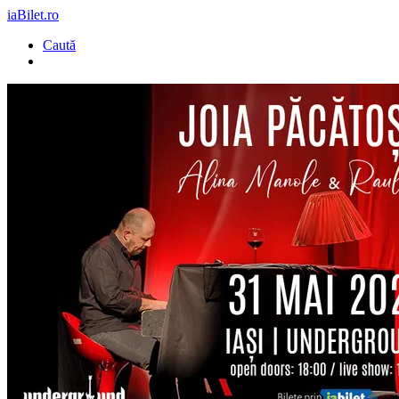
iaBilet.ro
Caută