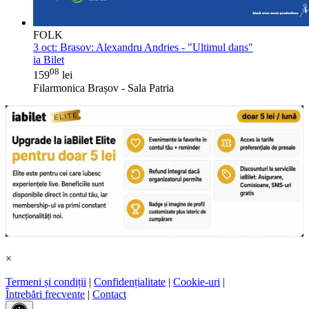
FOLK
3 oct:
Brasov: Alexandru Andries - "Ultimul dans"
ia Bilet
08
159
lei
Filarmonica Brașov - Sala Patria
×
Termeni și condiții
|
Confidențialitate
|
Cookie-uri
|
Întrebări frecvente
|
Contact