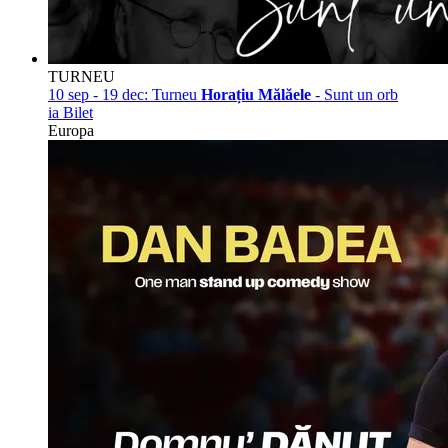
TURNEU
10 sep - 19 dec:
Turneu
Horațiu Mălăele
- Sunt un orb
ia Bilet
Europa