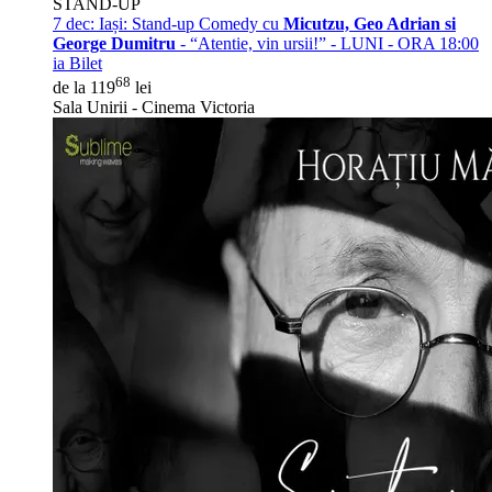
STAND-UP
7 dec:
Iași: Stand-up Comedy cu
Micutzu, Geo Adrian si
George Dumitru
- “Atentie, vin ursii!” - LUNI - ORA 18:00
ia Bilet
68
de la 119
lei
Sala Unirii - Cinema Victoria