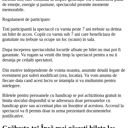
de emoție, energie și pasiune, spectacolul promite momente
memorabile.
Regulament de participare:
Toti participantii la spectacol cu varsta peste 7 ani trebuie sa detina
un bilet de acces. Copiii cu varsta sub 7 ani care beneficiaza de
gratuitate nu trebuie sa ocupe un loc (scaun) in sala.
Dupa inceperea spectacolului locurile afisate pe bilet nu mai pot fi
garantate. Va rugam sa veniti din timp la spectacol pentru a nu ii
deranja pe ceilalti spectatori.
Din motive independente de vointa noastra, anumite detalii legate de
eveniment pot suferi modificari (ora, locatia). Va vom anunta de
fiecare data cand acest lucru se intampla si va multumim pentru
intelegere.
Biletele pentru persoanele cu handicap se pot achizitiona gratuit in
limita stocului disponibil si se adreseaza doar persoanelor cu
handicap grav sau accentuat plus un însoțitor al acestora. Accesul la
spectacol va fi permis doar in urma prezentarii documentelor
justificative.
Grăbește-te!
Încă mai găsești bilete la: