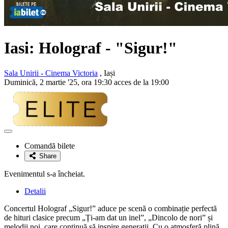
Iasi: Holograf - "Sigur!"
Sala Unirii - Cinema Victoria
, Iași
Duminică, 2 martie '25, ora 19:30 acces de la 19:00
Adaugă
la
Comandă bilete
favorite
Share
Evenimentul s-a încheiat.
Detalii
Concertul Holograf „Sigur!” aduce pe scenă o combinație perfectă
de hituri clasice precum „Ți-am dat un inel”, „Dincolo de nori” și
melodii noi, care continuă să inspire generații. Cu o atmosferă plină