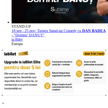
STAND-UP
18 sep - 25 nov:
Turneu Stand-up Comedy cu
DAN BADEA
- “Domnu’ DANUT"
ia Bilet
Europa
×