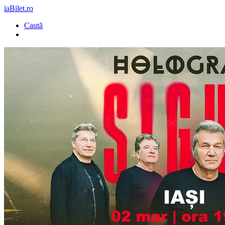
iaBilet.ro
Caută