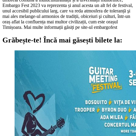
Embargo Fest 2023 va reprezenta și anul acesta un alt fel de festival,
unul accesibil publicului larg, care va reda atmosfera de toleranță şi
mai ales melange-ul armonios de tradiții, obiceiuri şi culturi, într-un
oraș aflat la confluența mai multor civilizații, cum este orașul
Timișoara. Mai multe informații găsiți pe site-ul embargofest
Grăbește-te!
Încă mai găsești bilete la: