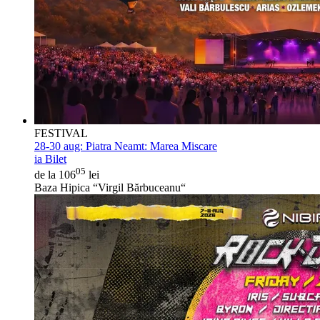
FESTIVAL
28-30 aug:
Piatra Neamt: Marea Miscare
ia Bilet
05
de la 106
lei
Baza Hipica “Virgil Bărbuceanu“