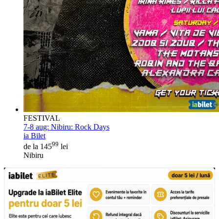
FESTIVAL
7-8 aug:
Nibiru: Rock Days
ia Bilet
99
de la 145
lei
Nibiru