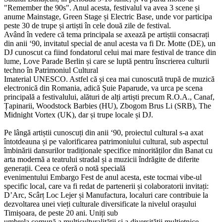
"Remember the 90s". Anul acesta, festivalul va avea 3 scene și
anume Mainstage, Green Stage și Electric Base, unde vor participa
peste 30 de trupe și artiști în cele două zile de festival.
Având în vedere că tema principala se axează pe artiștii consacrați
din anii ‘90, invitatul special de anul acesta va fi Dr. Motte (DE), un
DJ cunoscut ca fiind fondatorul celui mai mare festival de trance din
lume, Love Parade Berlin și care se luptă pentru înscrierea culturii
techno în Patrimoniul Cultural
Imaterial UNESCO. Astfel că și cea mai cunoscută trupă de muzică
electronică din Romania, adică Șuie Paparude, va urca pe scena
principală a festivalului, alături de alți artiști precum R.O.A., Canaf,
Țapinarii, Woodstock Barbies (HU), Zbogom Brus Li (SRB), The
Midnight Vortex (UK), dar și trupe locale și DJ.
Pe lângă artiștii cunoscuți din anii ‘90, proiectul cultural s-a axat
întotdeauna și pe valorificarea patrimoniului cultural, sub aspectul
îmbinării dansurilor tradiționale specifice minorităților din Banat cu
arta modernă a teatrului stradal și a muzicii îndrăgite de diferite
generații. Ceea ce oferă o notă specială
evenimentului Embargo Fest de anul acesta, este tocmai vibe-ul
specific local, care va fi redat de partenerii și colaboratorii invitați:
D’Arc, Scârț Loc Lejer și Manufactura, localuri care contribuie la
dezvoltarea unei vieți culturale diversificate la nivelul orașului
Timișoara, de peste 20 ani. Uniți sub
umbrela comună a multiculturalității și a diversității multietnice,