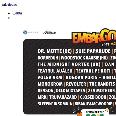
iaBilet.ro
Caută