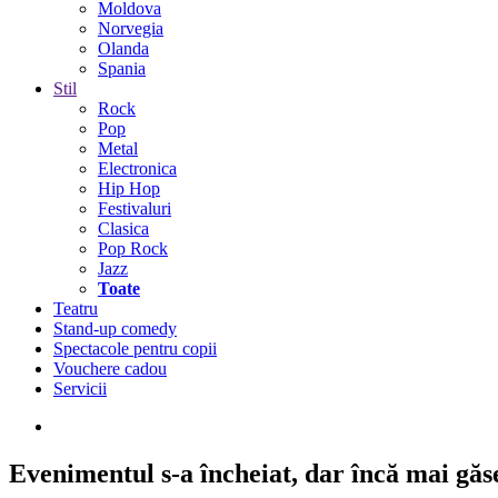
Moldova
Norvegia
Olanda
Spania
Stil
Rock
Pop
Metal
Electronica
Hip Hop
Festivaluri
Clasica
Pop Rock
Jazz
Toate
Teatru
Stand-up comedy
Spectacole pentru copii
Vouchere cadou
Servicii
Evenimentul s-a încheiat,
dar încă mai găseș