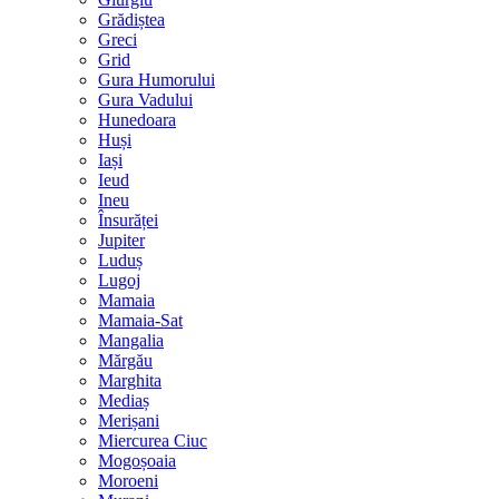
Grădiștea
Greci
Grid
Gura Humorului
Gura Vadului
Hunedoara
Huși
Iași
Ieud
Ineu
Însurăței
Jupiter
Luduș
Lugoj
Mamaia
Mamaia-Sat
Mangalia
Mărgău
Marghita
Mediaș
Merișani
Miercurea Ciuc
Mogoșoaia
Moroeni