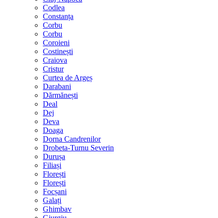
Codlea
Constanța
Corbu
Corbu
Coroieni
Costinești
Craiova
Cristur
Curtea de Argeș
Darabani
Dărmănești
Deal
Dej
Deva
Doaga
Dorna Candrenilor
Drobeta-Turnu Severin
Durușa
Filiași
Florești
Florești
Focșani
Galați
Ghimbav
Giurgiu