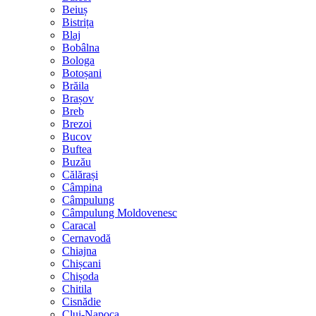
Beiuș
Bistrița
Blaj
Bobâlna
Bologa
Botoșani
Brăila
Brașov
Breb
Brezoi
Bucov
Buftea
Buzău
Călărași
Câmpina
Câmpulung
Câmpulung Moldovenesc
Caracal
Cernavodă
Chiajna
Chișcani
Chișoda
Chitila
Cisnădie
Cluj-Napoca