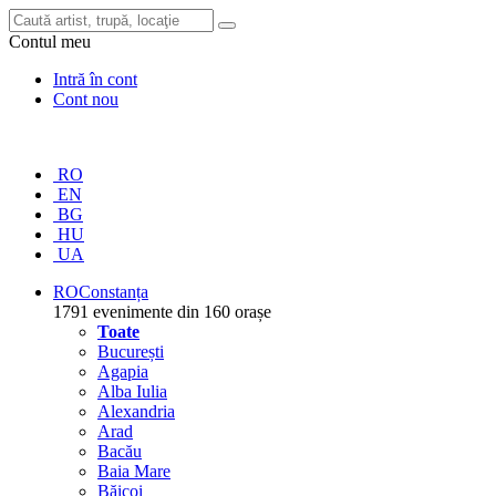
Contul meu
Intră în cont
Cont nou
RO
EN
BG
HU
UA
RO
Constanța
1791 evenimente din 160 orașe
Toate
București
Agapia
Alba Iulia
Alexandria
Arad
Bacău
Baia Mare
Băicoi