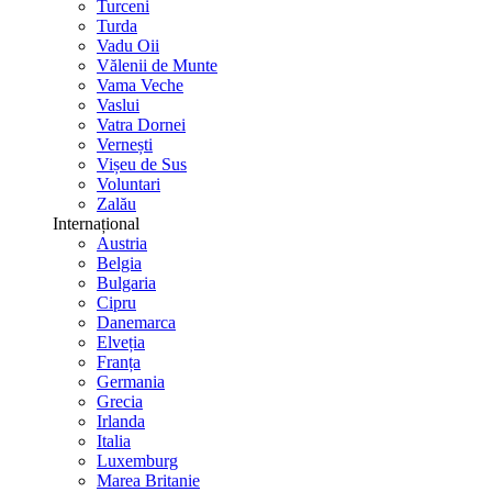
Turceni
Turda
Vadu Oii
Vălenii de Munte
Vama Veche
Vaslui
Vatra Dornei
Vernești
Vișeu de Sus
Voluntari
Zalău
Internațional
Austria
Belgia
Bulgaria
Cipru
Danemarca
Elveția
Franța
Germania
Grecia
Irlanda
Italia
Luxemburg
Marea Britanie