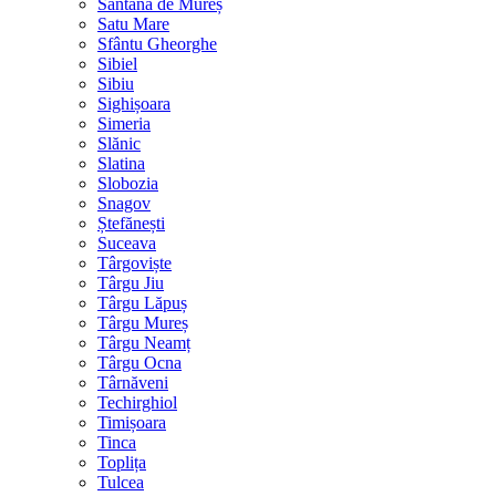
Sântana de Mureș
Satu Mare
Sfântu Gheorghe
Sibiel
Sibiu
Sighișoara
Simeria
Slănic
Slatina
Slobozia
Snagov
Ștefănești
Suceava
Târgoviște
Târgu Jiu
Târgu Lăpuș
Târgu Mureș
Târgu Neamț
Târgu Ocna
Târnăveni
Techirghiol
Timișoara
Tinca
Toplița
Tulcea