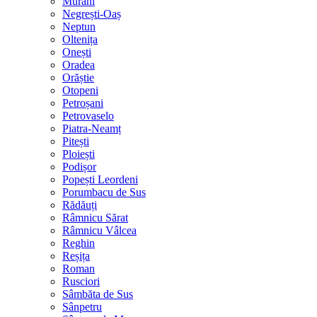
Murani
Negrești-Oaș
Neptun
Oltenița
Onești
Oradea
Orăștie
Otopeni
Petroșani
Petrovaselo
Piatra-Neamț
Pitești
Ploiești
Podișor
Popești Leordeni
Porumbacu de Sus
Rădăuți
Râmnicu Sărat
Râmnicu Vâlcea
Reghin
Reșița
Roman
Rusciori
Sâmbăta de Sus
Sânpetru