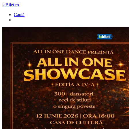
iaBilet.ro
Caută