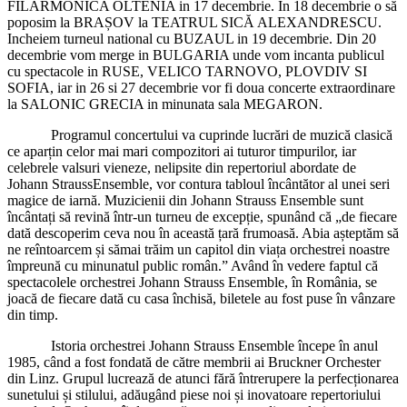
FILARMONICA OLTENIA in 17 decembrie. In 18 decembrie o să
poposim la BRAȘOV la TEATRUL SICĂ ALEXANDRESCU.
Incheiem turneul national cu BUZAUL in 19 decembrie. Din 20
decembrie vom merge in BULGARIA unde vom incanta publicul
cu spectacole in RUSE, VELICO TARNOVO, PLOVDIV SI
SOFIA, iar in 26 si 27 decembrie vor fi doua concerte extraordinare
la SALONIC GRECIA in minunata sala MEGARON.
Programul concertului va cuprinde lucrări de muzică clasică
ce aparțin celor mai mari compozitori ai tuturor timpurilor, iar
celebrele valsuri vieneze, nelipsite din repertoriul abordate de
Johann StraussEnsemble, vor contura tabloul încântător al unei seri
magice de iarnă. Muzicienii din Johann Strauss Ensemble sunt
încântați să revină într-un turneu de excepție, spunând că „de fiecare
dată descoperim ceva nou în această țară frumoasă. Abia așteptăm să
ne reîntoarcem și sămai trăim un capitol din viața orchestrei noastre
împreună cu minunatul public român.” Având în vedere faptul că
spectacolele orchestrei Johann Strauss Ensemble, în România, se
joacă de fiecare dată cu casa închisă, biletele au fost puse în vânzare
din timp.
Istoria orchestrei Johann Strauss Ensemble începe în anul
1985, când a fost fondată de către membrii ai Bruckner Orchester
din Linz. Grupul lucrează de atunci fără întrerupere la perfecționarea
sunetului și stilului, adăugând piese noi și inovatoare repertoriului