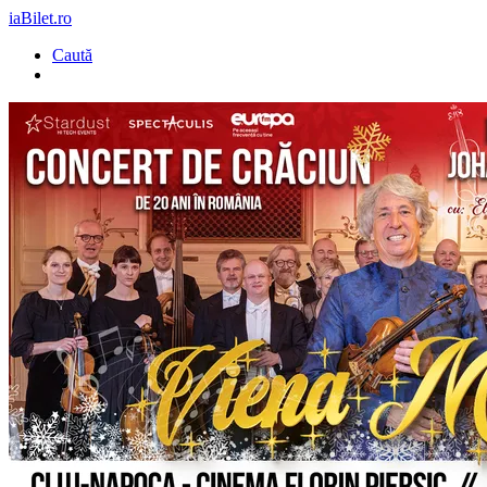
iaBilet.ro
Caută