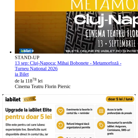
STAND-UP
13 sep:
Cluj-Napoca: Mihai Bobonete - Metamorfoză -
Turneu National 2026
ia Bilet
78
de la 118
lei
Cinema Teatru Florin Piersic