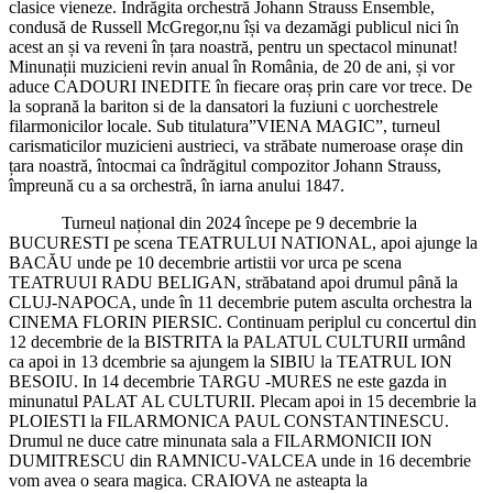
clasice vieneze. Îndrăgita orchestră Johann Strauss Ensemble,
condusă de Russell McGregor,nu își va dezamăgi publicul nici în
acest an și va reveni în țara noastră, pentru un spectacol minunat!
Minunații muzicieni revin anual în România, de 20 de ani, și vor
aduce CADOURI INEDITE în fiecare oraș prin care vor trece. De
la soprană la bariton si de la dansatori la fuziuni c uorchestrele
filarmonicilor locale. Sub titulatura”VIENA MAGIC”, turneul
carismaticilor muzicieni austrieci, va străbate numeroase orașe din
țara noastră, întocmai ca îndrăgitul compozitor Johann Strauss,
împreună cu a sa orchestră, în iarna anului 1847.
Turneul național din 2024 începe pe 9 decembrie la
BUCURESTI pe scena TEATRULUI NATIONAL, apoi ajunge la
BACĂU unde pe 10 decembrie artistii vor urca pe scena
TEATRUUI RADU BELIGAN, străbatand apoi drumul până la
CLUJ-NAPOCA, unde în 11 decembrie putem asculta orchestra la
CINEMA FLORIN PIERSIC. Continuam periplul cu concertul din
12 decembrie de la BISTRITA la PALATUL CULTURII urmând
ca apoi in 13 dcembrie sa ajungem la SIBIU la TEATRUL ION
BESOIU. In 14 decembrie TARGU -MURES ne este gazda in
minunatul PALAT AL CULTURII. Plecam apoi in 15 decembrie la
PLOIESTI la FILARMONICA PAUL CONSTANTINESCU.
Drumul ne duce catre minunata sala a FILARMONICII ION
DUMITRESCU din RAMNICU-VALCEA unde in 16 decembrie
vom avea o seara magica. CRAIOVA ne asteapta la