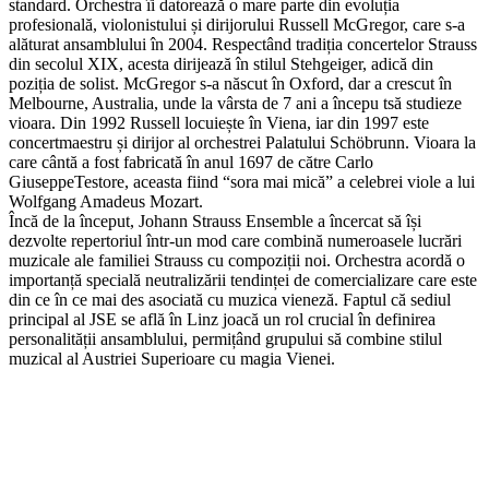
standard. Orchestra îi datorează o mare parte din evoluția
profesională, violonistului și dirijorului Russell McGregor, care s-a
alăturat ansamblului în 2004. Respectând tradiția concertelor Strauss
din secolul XIX, acesta dirijează în stilul Stehgeiger, adică din
poziția de solist. McGregor s-a născut în Oxford, dar a crescut în
Melbourne, Australia, unde la vârsta de 7 ani a începu tsă studieze
vioara. Din 1992 Russell locuiește în Viena, iar din 1997 este
concertmaestru și dirijor al orchestrei Palatului Schöbrunn. Vioara la
care cântă a fost fabricată în anul 1697 de către Carlo
GiuseppeTestore, aceasta fiind “sora mai mică” a celebrei viole a lui
Wolfgang Amadeus Mozart.
Încă de la început, Johann Strauss Ensemble a încercat să își
dezvolte repertoriul într-un mod care combină numeroasele lucrări
muzicale ale familiei Strauss cu compoziții noi. Orchestra acordă o
importanță specială neutralizării tendinței de comercializare care este
din ce în ce mai des asociată cu muzica vieneză. Faptul că sediul
principal al JSE se află în Linz joacă un rol crucial în definirea
personalității ansamblului, permițând grupului să combine stilul
muzical al Austriei Superioare cu magia Vienei.