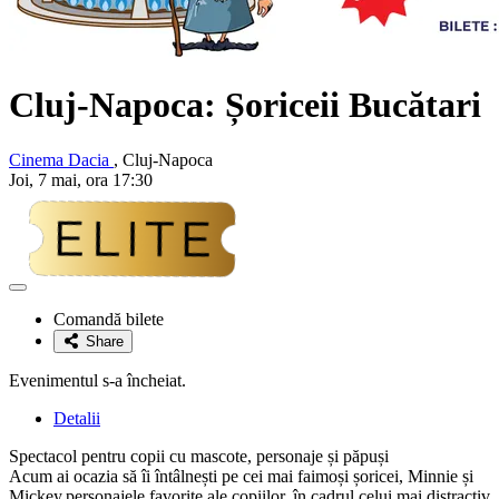
Cluj-Napoca: Șoriceii Bucătari
Cinema Dacia
, Cluj-Napoca
Joi, 7 mai, ora 17:30
Adaugă
la
Comandă bilete
favorite
Share
Evenimentul s-a încheiat.
Detalii
Spectacol pentru copii cu mascote, personaje și păpuși
Acum ai ocazia să îi întâlnești pe cei mai faimoși șoricei, Minnie și
Mickey,personajele favorite ale copiilor, în cadrul celui mai distractiv