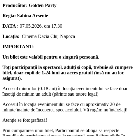
Producător: Golden Party
Regia: Sabina Arsenie
DATA :
07.05.2026, ora 17.30
Locația:
Cinema Dacia Cluj-Napoca
IMPORTANT:
Un bilet este valabil pentru o singură persoană.
Toți participanții la spectacol, adulți și copii, trebuie să cumpere
bilet, doar copii de 1-24 luni au acces gratuit (însă nu au loc
asigurat).
Accesul minorilor (0-18 ani) în locația evenimentului se face doar
însoțiți de minim un adult (părinte sau tutore legal).
Accesul în locația evenimentului se face cu aproximativ 20 de
minute înainte de începerea spectacolului. Vă rugăm nu întârziați!
Atenție se fotografiază!
Prin cumpararea unui bilet, Participantul se obligă să respecte
Regulile de participare și acces la spectacol, reguli disponibile în