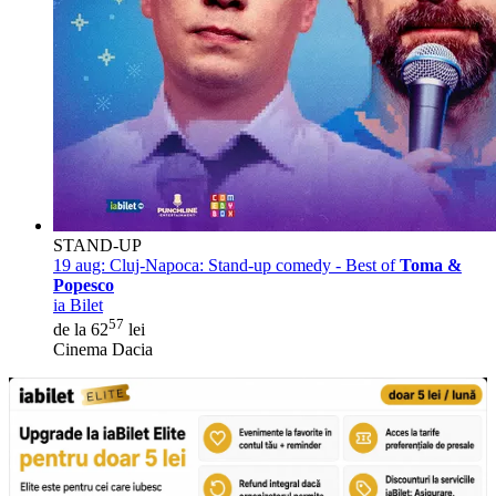
STAND-UP
19 aug:
Cluj-Napoca: Stand-up comedy - Best of
Toma &
Popesco
ia Bilet
57
de la 62
lei
Cinema Dacia