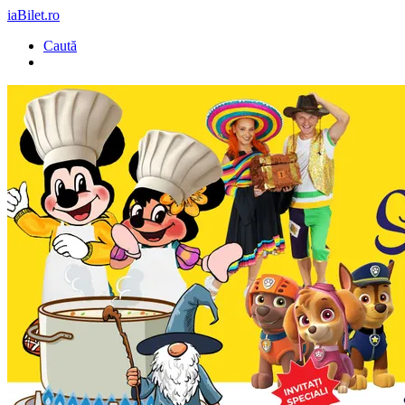
iaBilet.ro
Caută