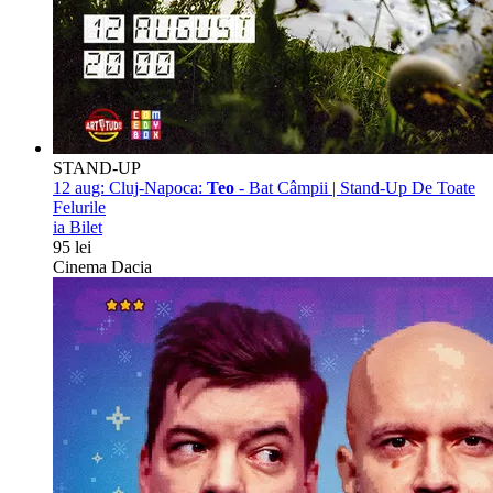
STAND-UP
12 aug:
Cluj-Napoca:
Teo
- Bat Câmpii | Stand-Up De Toate
Felurile
ia Bilet
95 lei
Cinema Dacia