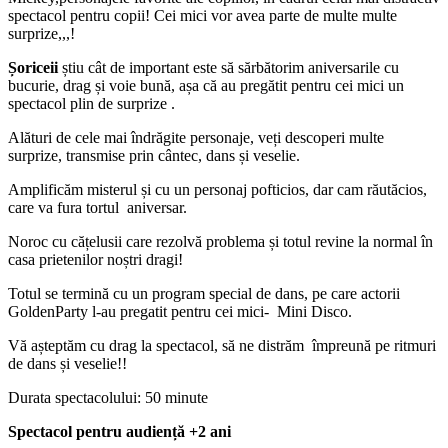
spectacol pentru copii! Cei mici vor avea parte de multe multe
surprize,,,!
Șoriceii
știu cât de important este să sărbătorim aniversarile cu
bucurie, drag și voie bună, așa că au pregătit pentru cei mici un
spectacol plin de surprize .
Alături de cele mai îndrăgite personaje, veți descoperi multe
surprize, transmise prin cântec, dans și veselie.
Amplificăm misterul și cu un personaj pofticios, dar cam răutăcios,
care va fura tortul aniversar.
Noroc cu cățelusii care rezolvă problema și totul revine la normal în
casa prietenilor noștri dragi!
Totul se termină cu un program special de dans, pe care actorii
GoldenParty l-au pregatit pentru cei mici- Mini Disco.
Vă așteptăm cu drag la spectacol, să ne distrăm împreună pe ritmuri
de dans și veselie!!
Durata spectacolului: 50 minute
Spectacol pentru audiență +2 ani