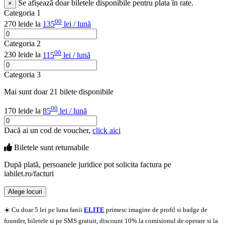
Se afișează doar biletele disponibile pentru plata în rate.
×
Categoria 1
00
270 lei
de la
135
lei / lună
Categoria 2
00
230 lei
de la
115
lei / lună
Categoria 3
Mai sunt doar 21 bilete disponibile
00
170 lei
de la
85
lei / lună
Dacă ai un cod de voucher,
click aici
Biletele sunt
returnabile
După plată, persoanele juridice pot solicita factura pe
iabilet.ro/facturi
Alege locuri
Doar o mică verificare
☀️ Cu doar 5 lei pe luna fanii
ELITE
primesc imagine de profil si badge de
founder, biletele si pe SMS gratuit, discount 10% la comisionul de operare si la