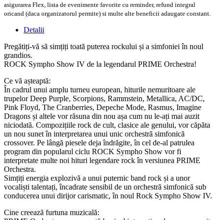
asigurarea Flex, lista de evenimente favorite cu reminder, refund integral
oricand (daca organizatorul permite) si multe alte beneficii adaugate constant.
Detalii
Pregătiți-vă să simțiți toată puterea rockului și a simfoniei în noul
grandios.
ROCK Sympho Show IV de la legendarul PRIME Orchestra!
Ce vă așteaptă:
În cadrul unui amplu turneu european, hiturile nemuritoare ale
trupelor Deep Purple, Scorpions, Rammstein, Metallica, AC/DC,
Pink Floyd, The Cranberries, Depeche Mode, Rasmus, Imagine
Dragons și altele vor răsuna din nou așa cum nu le-ați mai auzit
niciodată. Compozițiile rock de cult, clasice ale genului, vor căpăta
un nou sunet în interpretarea unui unic orchestră simfonică
crossover. Pe lângă piesele deja îndrăgite, în cel de-al patrulea
program din popularul ciclu ROCK Sympho Show vor fi
interpretate multe noi hituri legendare rock în versiunea PRIME
Orchestra.
Simțiți energia explozivă a unui puternic band rock și a unor
vocaliști talentați, încadrate sensibil de un orchestră simfonică sub
conducerea unui dirijor carismatic, în noul Rock Sympho Show IV.
Cine creează furtuna muzicală: