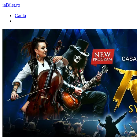
iaBilet.ro
Caută