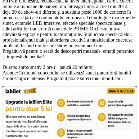
PRIME Orchestra, recunoscută la nivel internațional, care a cucerit
inimile a milioane de oameni din întreaga lume, a creat din 2014
deja 20 de show-uri diferite și a susținut peste 1600 de concerte în
numeroase țări ale continentului european. Tehnologiile moderne de
sunet, ecranele LED imersive, efectele speciale spectaculoase și
stilul artiștilor transformă concertele PRIME Orchestra într-o
adevărată explozie pentru toate simțurile. Strălucirea spectacolelor,
profesionalismul înalt și abordarea creativă a muzicienilor cuceresc
publicul, făcând din fiecare show un eveniment unic.
Pregătiți-vă pentru o seară de descoperiri muzicale, emoții puternice
și impresii de neuitat!
Durata: aproximativ 2 ore (+ pauză 20 minute).
Atenție: în timpul concertului se utilizează sunet puternic și lumini
stroboscopice intense. Programul poate suferi mici modificări.