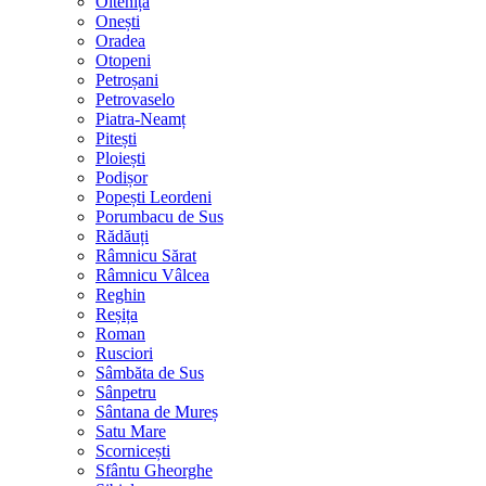
Oltenița
Onești
Oradea
Otopeni
Petroșani
Petrovaselo
Piatra-Neamț
Pitești
Ploiești
Podișor
Popești Leordeni
Porumbacu de Sus
Rădăuți
Râmnicu Sărat
Râmnicu Vâlcea
Reghin
Reșița
Roman
Rusciori
Sâmbăta de Sus
Sânpetru
Sântana de Mureș
Satu Mare
Scornicești
Sfântu Gheorghe