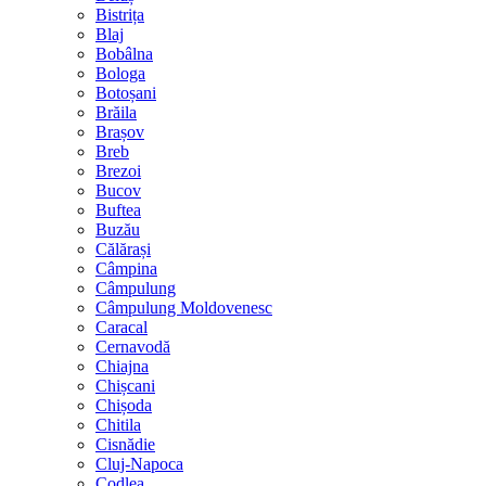
Bistrița
Blaj
Bobâlna
Bologa
Botoșani
Brăila
Brașov
Breb
Brezoi
Bucov
Buftea
Buzău
Călărași
Câmpina
Câmpulung
Câmpulung Moldovenesc
Caracal
Cernavodă
Chiajna
Chișcani
Chișoda
Chitila
Cisnădie
Cluj-Napoca
Codlea