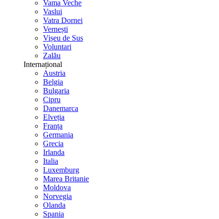
Vama Veche
Vaslui
Vatra Dornei
Vernești
Vișeu de Sus
Voluntari
Zalău
Internațional
Austria
Belgia
Bulgaria
Cipru
Danemarca
Elveția
Franța
Germania
Grecia
Irlanda
Italia
Luxemburg
Marea Britanie
Moldova
Norvegia
Olanda
Spania