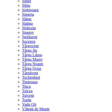
Sibiel
Sibiu
Sighișoara
Simeria
Slănic
Slatina
Slobozia
Snagov
Ștefănești
Suceava
Târgoviște
Târgu Jiu
Târgu Lăpuș
Târgu Mureș
Târgu Neamț
Târgu Ocna
Târnăveni
Techirghiol
Timișoara
Tinca
Tulcea
Turceni
Turda
Vadu Oii
Vălenii de Munte