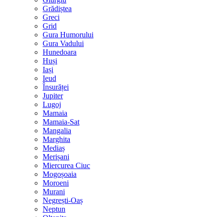
Grădiștea
Greci
Grid
Gura Humorului
Gura Vadului
Hunedoara
Huși
Iași
Ieud
Însurăței
Jupiter
Lugoj
Mamaia
Mamaia-Sat
Mangalia
Marghita
Mediaș
Merișani
Miercurea Ciuc
Mogoșoaia
Moroeni
Murani
Negrești-Oaș
Neptun