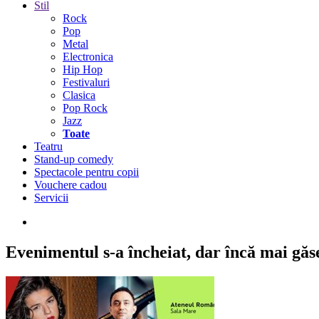
Stil
Rock
Pop
Metal
Electronica
Hip Hop
Festivaluri
Clasica
Pop Rock
Jazz
Toate
Teatru
Stand-up comedy
Spectacole pentru copii
Vouchere cadou
Servicii
Evenimentul s-a încheiat,
dar încă mai găseș