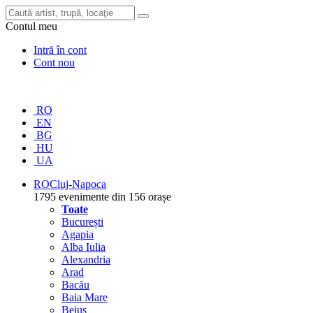
Contul meu
Intră în cont
Cont nou
RO
EN
BG
HU
UA
RO
Cluj-Napoca
1795 evenimente din 156 orașe
Toate
București
Agapia
Alba Iulia
Alexandria
Arad
Bacău
Baia Mare
Beiuș