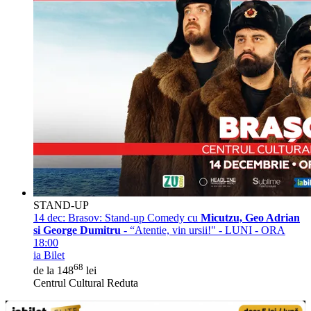
STAND-UP
14 dec:
Brasov: Stand-up Comedy cu
Micutzu, Geo Adrian
si George Dumitru
- “Atentie, vin ursii!" - LUNI - ORA
18:00
ia Bilet
68
de la 148
lei
Centrul Cultural Reduta