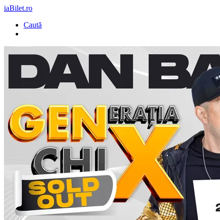
iaBilet.ro
Caută