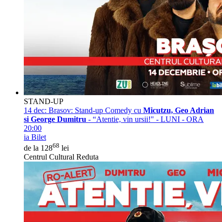
STAND-UP
14 dec:
Brasov: Stand-up Comedy cu
Micutzu, Geo Adrian
si George Dumitru
- “Atentie, vin ursii!" - LUNI - ORA
20:00
ia Bilet
68
de la 128
lei
Centrul Cultural Reduta