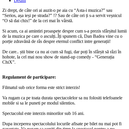
Detalii
Zi drept, de câte ori ai auzit-o pe aia cu “Asta-i muzica?” sau
“Serios, așa ieși pe strada?” !? Sau de câte ori ți s-a servit veșnicul
“O să dai chix!” de la cei mai în vârstă.
Si acum, ca ai amintiri proaspete despre cum s-a prezis sfârșitul lumii
de la muzica pe care o asculți..Îți spunem că, Dan Badea vine cu o
porție zdravănă de râs despre eternul conflict intre generații!
De care.. știi bine ca nu ai cum să fugi, dar poți în sfârșit să râzi în
hohote, la cel mai nou show de stand-up comedy - “Generația
ChiX”.
Regulament de participare:
Filmatul sub orice forma este strict interzis!
Va rugam ca pe toata durata spectacolelor sa nu folositi telefoanele
mobile si sa le puneti pe modul silentios.
Spectacolul este interzis minorilor sub 16 ani.
Dupa inceperea spectacolului locurile afisate pe bilet nu mai pot fi
garantate. Va rugam sa veniti din timp la spectacol pentru a nu