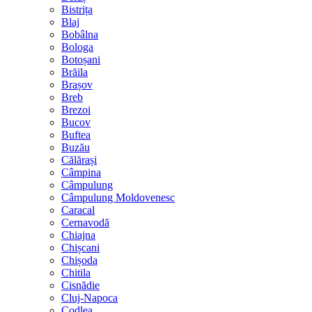
Bistrița
Blaj
Bobâlna
Bologa
Botoșani
Brăila
Brașov
Breb
Brezoi
Bucov
Buftea
Buzău
Călărași
Câmpina
Câmpulung
Câmpulung Moldovenesc
Caracal
Cernavodă
Chiajna
Chișcani
Chișoda
Chitila
Cisnădie
Cluj-Napoca
Codlea