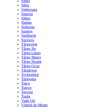
Sibiel
Sibiu
Sighișoara
Simeria
Slănic
Slatina
Slobozia
Snagov
Ștefănești
Suceava
Târgoviște
Târgu Jiu
Târgu Lăpuș
Târgu Mureș
Târgu Neamț
Târgu Ocna
Târnăveni
Techirghiol
Timișoara
Tinca
Tulcea
Turceni
Turda
Vadu Oii
Vălenii de Munte