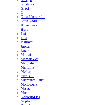
Grădiștea
Greci
Grid
Gura Humorului
Gura Vadului
Hunedoara
Huși
Iași
Ieud
Însurăței
Jupiter
Lugoj
Mamaia
Mamaia-Sat
Mangalia
Marghita
Mediaș
Merișani
Miercurea Ciuc
Mogoșoaia
Moroeni
Murani
Negrești-Oaș
Neptun