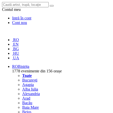
Contul meu
Intră în cont
Cont nou
RO
EN
BG
HU
UA
RO
Bistrița
1778 evenimente din 156 orașe
Toate
București
Agapia
Alba Iulia
Alexandria
Arad
Bacău
Baia Mare
Beiuș