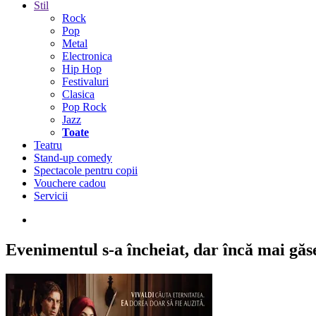
Stil
Rock
Pop
Metal
Electronica
Hip Hop
Festivaluri
Clasica
Pop Rock
Jazz
Toate
Teatru
Stand-up comedy
Spectacole pentru copii
Vouchere cadou
Servicii
Evenimentul s-a încheiat,
dar încă mai găseș