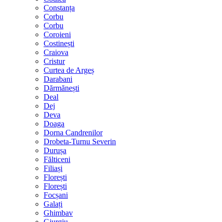
Constanța
Corbu
Corbu
Coroieni
Costinești
Craiova
Cristur
Curtea de Argeș
Darabani
Dărmănești
Deal
Dej
Deva
Doaga
Dorna Candrenilor
Drobeta-Turnu Severin
Durușa
Fălticeni
Filiași
Florești
Florești
Focșani
Galați
Ghimbav
Giurgiu