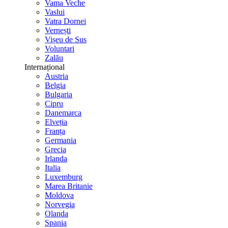
Vama Veche
Vaslui
Vatra Dornei
Vernești
Vișeu de Sus
Voluntari
Zalău
Internațional
Austria
Belgia
Bulgaria
Cipru
Danemarca
Elveția
Franța
Germania
Grecia
Irlanda
Italia
Luxemburg
Marea Britanie
Moldova
Norvegia
Olanda
Spania