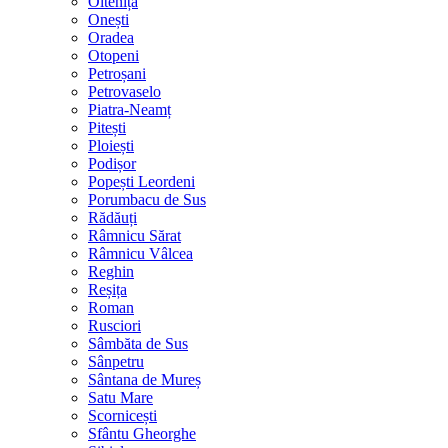
Oltenița
Onești
Oradea
Otopeni
Petroșani
Petrovaselo
Piatra-Neamț
Pitești
Ploiești
Podișor
Popești Leordeni
Porumbacu de Sus
Rădăuți
Râmnicu Sărat
Râmnicu Vâlcea
Reghin
Reșița
Roman
Rusciori
Sâmbăta de Sus
Sânpetru
Sântana de Mureș
Satu Mare
Scornicești
Sfântu Gheorghe