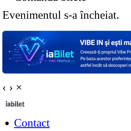
Evenimentul s-a încheiat.
‹
›
×
Contact