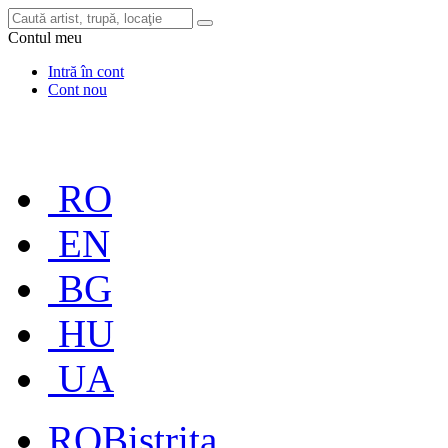
Contul meu
Intră în cont
Cont nou
RO
EN
BG
HU
UA
RO
Bistrița