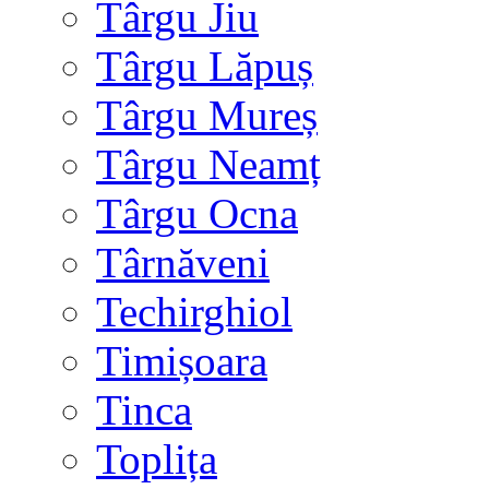
Târgu Jiu
Târgu Lăpuș
Târgu Mureș
Târgu Neamț
Târgu Ocna
Târnăveni
Techirghiol
Timișoara
Tinca
Toplița