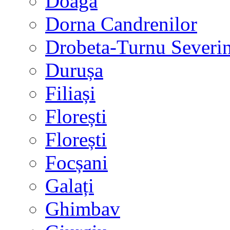
Doaga
Dorna Candrenilor
Drobeta-Turnu Severi
Durușa
Filiași
Florești
Florești
Focșani
Galați
Ghimbav