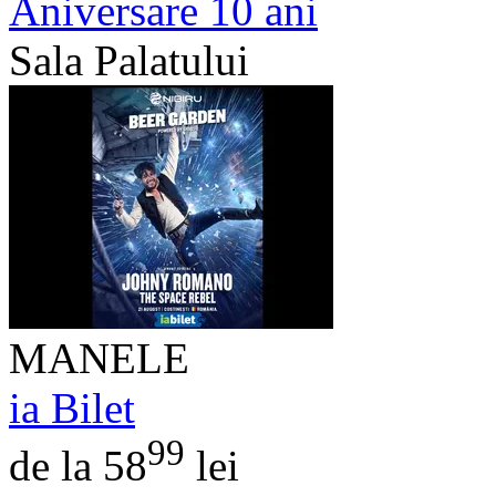
Aniversare 10 ani
Sala Palatului
MANELE
ia Bilet
99
de la 58
lei