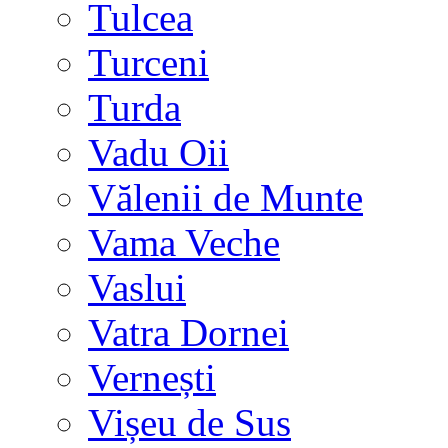
Tulcea
Turceni
Turda
Vadu Oii
Vălenii de Munte
Vama Veche
Vaslui
Vatra Dornei
Vernești
Vișeu de Sus