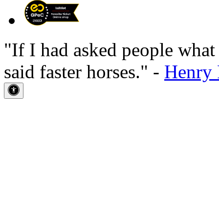
"If I had asked people wha
said faster horses." -
Henry 