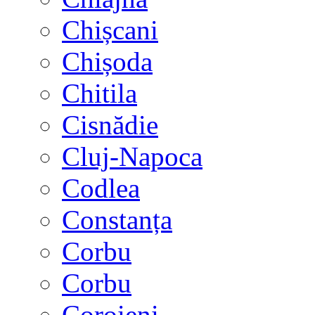
Chișcani
Chișoda
Chitila
Cisnădie
Cluj-Napoca
Codlea
Constanța
Corbu
Corbu
Coroieni