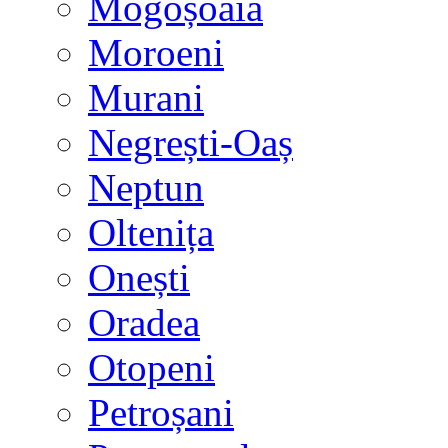
Mogoșoaia
Moroeni
Murani
Negrești-Oaș
Neptun
Oltenița
Onești
Oradea
Otopeni
Petroșani