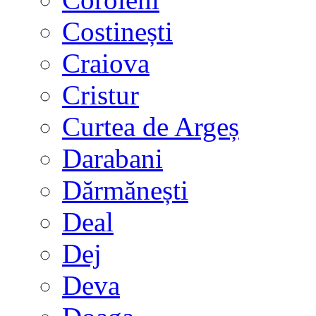
Costinești
Craiova
Cristur
Curtea de Argeș
Darabani
Dărmănești
Deal
Dej
Deva