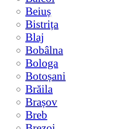
Beiuș
Bistrița
Blaj
Bobâlna
Bologa
Botoșani
Brăila
Brașov
Breb
Brezoi