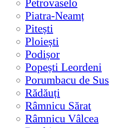
Petrovaselo
Piatra-Neamț
Pitești
Ploiești
Podișor
Popești Leordeni
Porumbacu de Sus
Rădăuți
Râmnicu Sărat
Râmnicu Vâlcea