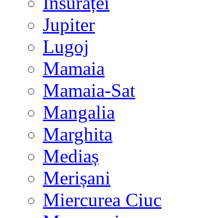
Însurăței
Jupiter
Lugoj
Mamaia
Mamaia-Sat
Mangalia
Marghita
Mediaș
Merișani
Miercurea Ciuc