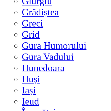
Giurgiu
Grădiștea
Greci
Grid
Gura Humorului
Gura Vadului
Hunedoara
Huși
Iași
Ieud