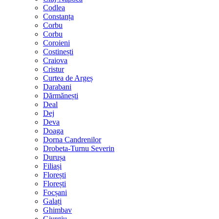
Codlea
Constanța
Corbu
Corbu
Coroieni
Costinești
Craiova
Cristur
Curtea de Argeș
Darabani
Dărmănești
Deal
Dej
Deva
Doaga
Dorna Candrenilor
Drobeta-Turnu Severin
Durușa
Filiași
Florești
Florești
Focșani
Galați
Ghimbav
Giurgiu