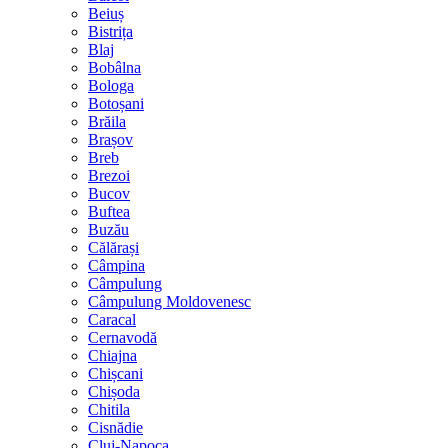
Beiuș
Bistrița
Blaj
Bobâlna
Bologa
Botoșani
Brăila
Brașov
Breb
Brezoi
Bucov
Buftea
Buzău
Călărași
Câmpina
Câmpulung
Câmpulung Moldovenesc
Caracal
Cernavodă
Chiajna
Chișcani
Chișoda
Chitila
Cisnădie
Cluj-Napoca