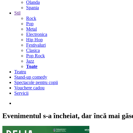
Olanda
Spania
Stil
Rock
Pop
Metal
Electronica
Hip Hop
Festivaluri
Clasica
Pop Rock
Jazz
Toate
Teatru
Stand-up comedy
Spectacole pentru copii
Vouchere cadou
Servicii
Evenimentul s-a încheiat,
dar încă mai găseș