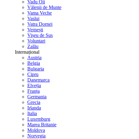
Vadu Oii
Vălenii de Munte
Vama Veche
Vaslui
Vatra Dornei
Vernești
Vișeu de Sus
Voluntari
Zalău
Internațional
Austria
Belgia
Bulgaria
Cipru
Danemarca
Elveția
Franța
Germania
Grecia
Irlanda
Italia
Luxemburg
Marea Britanie
Moldova
Norvegia