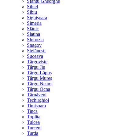
Sfântu Gheorghe
Sibiel
Sibiu
Sighișoara
Simeria
Slănic
Slatina
Slobozia
Snagov
Ștefănești
Suceava
Târgoviște
Târgu Jiu
Târgu Lăpuș
Târgu Mureș
Târgu Neamț
Târgu Ocna
Târnăveni
Techirghiol
Timișoara
Tinca
Toplița
Tulcea
Turceni
Turda