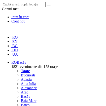
Contul meu
Intră în cont
Cont nou
RO
EN
BG
HU
UA
RO
Bacău
1821 evenimente din 158 orașe
Toate
București
Agapia
Alba Iulia
Alexandria
Arad
Bacău
Baia Mare
Băicoi