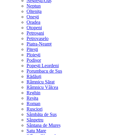
Negrești-Oaș
Neptun
Oltenița
Onești
Oradea
Otopeni
Petroșani
Petrovaselo
Piatra-Neamț
Pitești
Ploiești
Podișor
Popești Leordeni
Porumbacu de Sus
Rădăuți
Râmnicu Sărat
Râmnicu Vâlcea
Reghin
Reșița
Roman
Rusciori
Sâmbăta de Sus
Sânpetru
Sântana de Mureș
Satu Mare