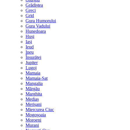
Grădiștea
Greci
Grid
Gura Humorului
Gura Vadului
Hunedoara
Huși
Iași
Ieud
Ineu
Însurăței
Jupiter
Lugoj
Mamaia
Mamaia-Sat
Mangalia
Mărgău
Marghita
Mediaș
Merișani
Miercurea Ciuc
Mogoșoaia
Moroeni
Murani