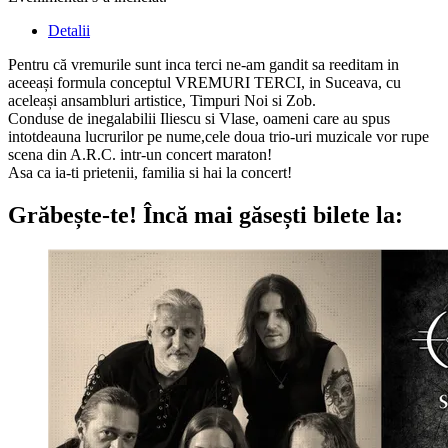
Detalii
Pentru că vremurile sunt inca terci ne-am gandit sa reeditam in
aceeași formula conceptul VREMURI TERCI, in Suceava, cu
aceleași ansambluri artistice, Timpuri Noi si Zob.
Conduse de inegalabilii Iliescu si Vlase, oameni care au spus
intotdeauna lucrurilor pe nume,cele doua trio-uri muzicale vor rupe
scena din A.R.C. intr-un concert maraton!
Asa ca ia-ti prietenii, familia si hai la concert!
Grăbește-te!
Încă mai găsești bilete la: