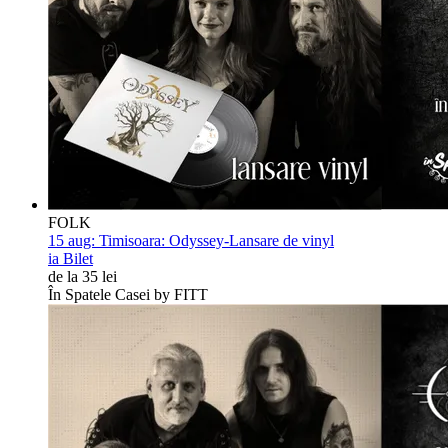
FOLK
15 aug:
Timisoara: Odyssey-Lansare de vinyl
ia Bilet
de la 35 lei
În Spatele Casei by FITT