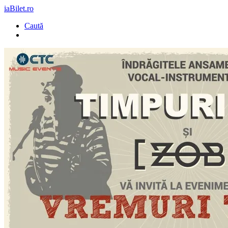
iaBilet.ro
Caută