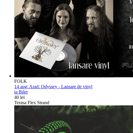
FOLK
14 aug:
Arad: Odyssey - Lansare de vinyl
ia Bilet
40 lei
Terasa Flex Strand