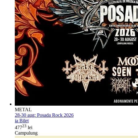
METAL
28-30 aug:
Posada Rock 2026
ia Bilet
23
477
lei
Campulung