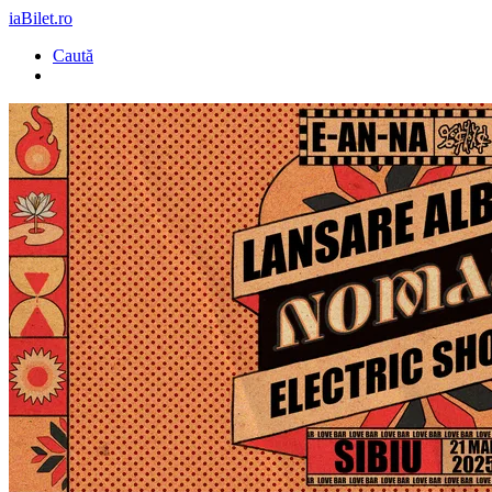
iaBilet.ro
Caută