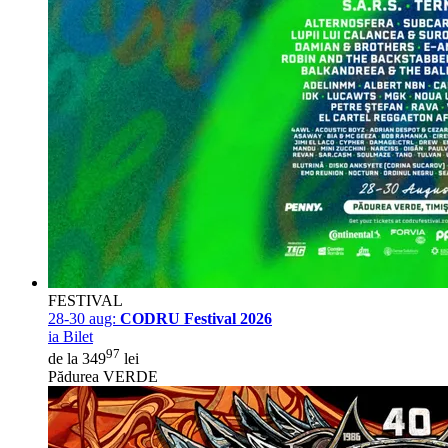
FESTIVAL
28-30 aug:
CODRU Festival 2026
ia Bilet
97
de la 349
lei
Pădurea VERDE