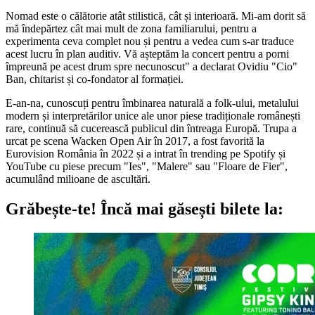
Nomad este o călătorie atât stilistică, cât și interioară. Mi-am dorit să
mă îndepărtez cât mai mult de zona familiarului, pentru a
experimenta ceva complet nou și pentru a vedea cum s-ar traduce
acest lucru în plan auditiv. Vă așteptăm la concert pentru a porni
împreună pe acest drum spre necunoscut" a declarat Ovidiu "Cio"
Ban, chitarist și co-fondator al formației.
E-an-na, cunoscuți pentru îmbinarea naturală a folk-ului, metalului
modern și interpretărilor unice ale unor piese tradiționale românești
rare, continuă să cucerească publicul din întreaga Europă. Trupa a
urcat pe scena Wacken Open Air în 2017, a fost favorită la
Eurovision România în 2022 și a intrat în trending pe Spotify și
YouTube cu piese precum "Ies", "Malere" sau "Floare de Fier",
acumulând milioane de ascultări.
Grăbește-te!
Încă mai găsești bilete la: