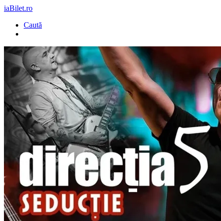
iaBilet.ro
Caută