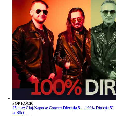
POP ROCK
25 nov:
Cluj-Napoca: Concert
Direcția 5
- „100% Direcția 5”
ia Bilet