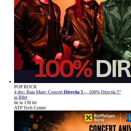
POP ROCK
4 dec:
Baia Mare: Concert
Direcția 5
- „100% Direcția 5”
ia Bilet
de la 130 lei
ATP Tech Center