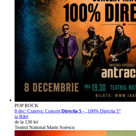
POP ROCK
8 dec:
Craiova: Concert
Direcția 5
- „100% Direcția 5”
ia Bilet
de la 130 lei
Teatrul National Marin Sorescu