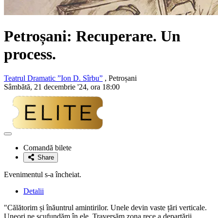
Petroșani: Recuperare. Un
process.
Teatrul Dramatic ”Ion D. Sîrbu”
, Petroșani
Sâmbătă, 21 decembrie '24, ora 18:00
Adaugă
la
Comandă bilete
favorite
Share
Evenimentul s-a încheiat.
Detalii
"Călătorim și înăuntrul amintirilor. Unele devin vaste țări verticale.
Uneori ne scufundăm în ele. Traversăm zona rece a departării.