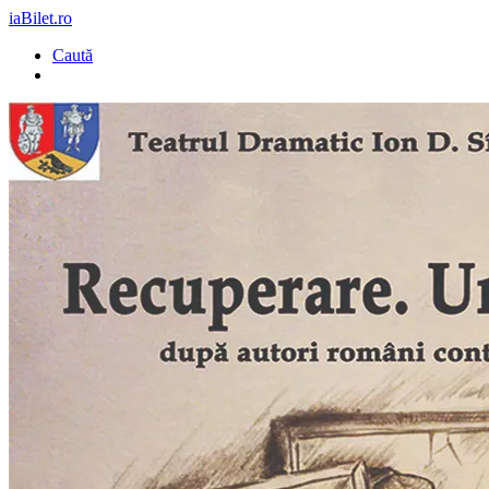
iaBilet.ro
Caută