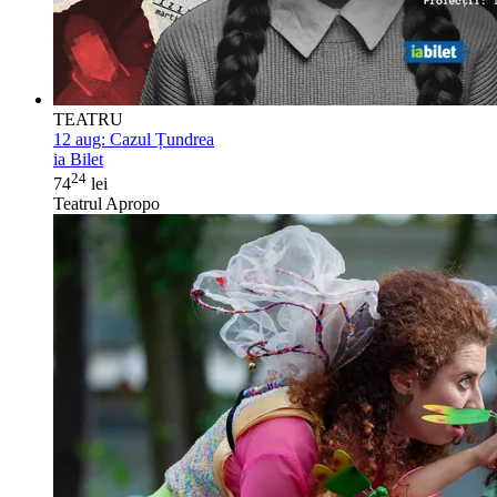
TEATRU
12 aug:
Cazul Țundrea
ia Bilet
24
74
lei
Teatrul Apropo