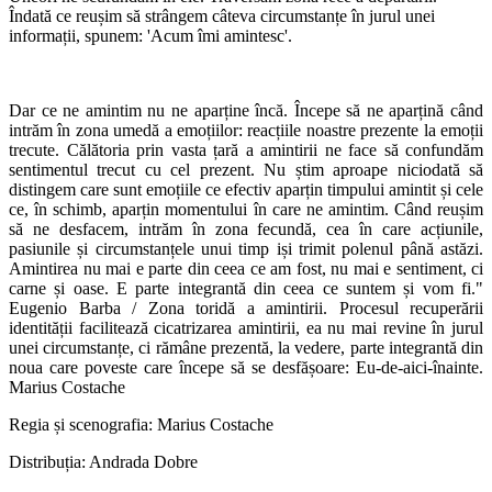
Îndată ce reușim să strângem câteva circumstanțe în jurul unei
informații, spunem: 'Acum îmi amintesc'.
Dar ce ne amintim nu ne aparține încă. Începe să ne aparțină când
intrăm în zona umedă a emoțiilor: reacțiile noastre prezente la emoții
trecute. Călătoria prin vasta țară a amintirii ne face să confundăm
sentimentul trecut cu cel prezent. Nu știm aproape niciodată să
distingem care sunt emoțiile ce efectiv aparțin timpului amintit și cele
ce, în schimb, aparțin momentului în care ne amintim. Când reușim
să ne desfacem, intrăm în zona fecundă, cea în care acțiunile,
pasiunile și circumstanțele unui timp iși trimit polenul până astăzi.
Amintirea nu mai e parte din ceea ce am fost, nu mai e sentiment, ci
carne și oase. E parte integrantă din ceea ce suntem și vom fi."
Eugenio Barba / Zona toridă a amintirii. Procesul recuperării
identității facilitează cicatrizarea amintirii, ea nu mai revine în jurul
unei circumstanțe, ci rămâne prezentă, la vedere, parte integrantă din
noua care poveste care începe să se desfășoare: Eu-de-aici-înainte.
Marius Costache
Regia și scenografia: Marius Costache
Distribuția: Andrada Dobre