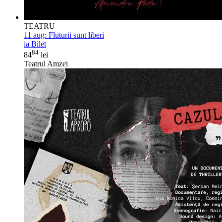
TEATRU
11 aug:
Fluturii sunt liberi
ia Bilet
84
84
lei
Teatrul Amzei