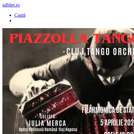
iaBilet.ro
Caută