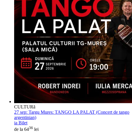
CULTURă
27 sep:
Targu Mures: TANGO LA PALAT (Concert de tango
argentinian)
ia Bilet
36
de la 64
lei