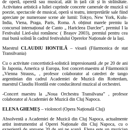
de operă, operetă sau musical, atât în țară cât și în străinătate.
Activitatea artistică a Iuliei cuprinde concerte camerale de muzică si
poezie, spectacole de musical, operă si teatru, interpretările sale fiind
apreciate pe numeroase scene ale lumii: Tokyo, New York, Kulu-
India, Viena, Praga, Paris, Roma. A obținut marele premiu la
concursul internațional de Canto „ Haricleea Darclee”, premiul I la
Festivalul Lied-ului românesc ( Brașov 2003), premiul pentru cea
mai bună solistă în cadrul festivalului Operelor Naționale de la Iași.
Maestrul
CLAUDIU HONTILĂ
– vioară (Filarmonica de stat
Transilvania)
Cu o activitate concertistică-solistică impresionantă ,de pe 20 de ani
în Japonia, America și Europa, fost concert-maestru al Filarmonicii
„Vienna Strauss„ , profesor colaborator al catedrei de tango
argentinian din cadrul Academiei de Muzică din Rotterdam,
maestrul Claudiu Hontilă este conducătorul muzical al orchestrei.
-Concert maestru la „Noua Orchestra Transilvana” , profesor
colaborator al Academiei de Muzică din Cluj Napoca.
ELENA GHEMEȘ
– violoncel (Opera Națională Cluj)
Absolventă a Academiei de Muzică din Cluj Napoca, actualmente
artist instrumentist al Operei Naționale din Cluj Napoca, cu o
experiență de aproape 20 de ani pe scenă, Elena este un muzician