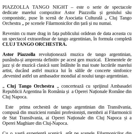
PIAZZOLLA TANGO NIGHT – este o serie de spectacole
dedicate marelui compozitor Astor Piazzolla și geniului său
componistic, puse în scenă de Asociatia Culturală „ Cluj Tango
Orchestra „ pe scenele Filarmonicilor din țară și nu numai.
Revenim cu mare drag in fața publicului orădean de data aceasta cu
un spectacol extraordinar de tango argentinian, în formula completă
CLUJ TANGO ORCHESTRA.
Astor Piazzolla
revoluționează muzica de tango argentinian,
punându-și amprenta definitiv pe acest gen muzical. Elementele de
jazz și de muzică clasică sunt întâlnite în mai toate lucrările marelui
artist, ducând astfel muzica lui în sălile de concerte simfonice
,devenind astfel un ambasador mondial al noului tango argentinian.
„
Cluj Tango Orchestra
„ concertează cu sprijinul Ambasadei
Republicii Argentina în România și a Operei Naționale Române din
Cluj Napoca.
Este prima orchestră de tango argentinian din Transilvania,
compusă din muzicieni români profesioniști, membrii ai Filarmonicii
de Stat Transilvania, ai Operei Naționale din Cluj Napoca și a
Operei Maghiare din Cluj-Napoca.
Cu o vastă experiență scenică, atât pe scenele Filarmonicilor din