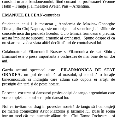
constant în arta bandoneonului, fiind cursant al profesoarei Yvonne
Hahn – Franța și al maestrei Ayelen Pais – Argentina.
EMANUEL ELCEAN
-contrabas
Student in anul 1 la masterat „ Academia de Muzica- Gheorghe
Dima „ din Cluj Napoca, este un obișnuit al scenelor și al sălilor de
concerte încă din perioada liceului. Cu o tehnică frumoasa si precisă,
acesta împlinește suportul armonic al orchestrei. Spune despre el ca
nu si-ar mai vedea viata altfel decât alături de contrabasul lui.
Colaborator al Filarmonicii Brasov si Filarmonica de stat Sibiu ,
Emanuel este o piesă importantă a orchestrei de mai bine de un doi
ani.
Gazda acestui spectacol este
FILARMONICA DE STAT
ORADEA,
un pol de cultură al orașului, și totodată o locație
binecunoscută si indrăgită care aduna sub cupola ei artiști de
prestigiu din țară și de peste hotare.
Pe scena vor urca și dansatori profesioniști de tango argentinian care
vor completa tabloul serii prin dansul lor.
Noi va invitam cu drag in povestea noastră de tango să-l cunoașteți
pe marele compozitor Astor Piazzolla și lucrările lui, puse în scenă
intr un mod cât mai autentic alături de „ Cluj Tango Orchestra „ si