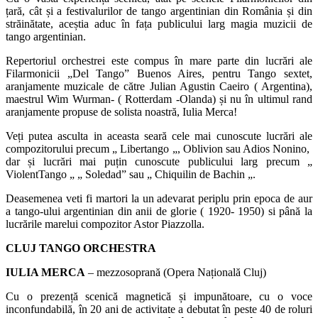
țară, cât și a festivalurilor de tango argentinian din România și din
străinătate, aceștia aduc în fața publicului larg magia muzicii de
tango argentinian.
Repertoriul orchestrei este compus în mare parte din lucrări ale
Filarmonicii „Del Tango” Buenos Aires, pentru Tango sextet,
aranjamente muzicale de către Julian Agustin Caeiro ( Argentina),
maestrul Wim Wurman- ( Rotterdam -Olanda) și nu în ultimul rand
aranjamente propuse de solista noastră, Iulia Merca!
Veți putea asculta in aceasta seară cele mai cunoscute lucrări ale
compozitorului precum „ Libertango „, Oblivion sau Adios Nonino,
dar și lucrări mai puțin cunoscute publicului larg precum „
ViolentTango „ „ Soledad” sau „ Chiquilin de Bachin „.
Deasemenea veti fi martori la un adevarat periplu prin epoca de aur
a tango-ului argentinian din anii de glorie ( 1920- 1950) si până la
lucrările marelui compozitor Astor Piazzolla.
CLUJ TANGO ORCHESTRA
IULIA MERCA
– mezzosoprană (Opera Națională Cluj)
Cu o prezență scenică magnetică și impunătoare, cu o voce
inconfundabilă, în 20 ani de activitate a debutat în peste 40 de roluri