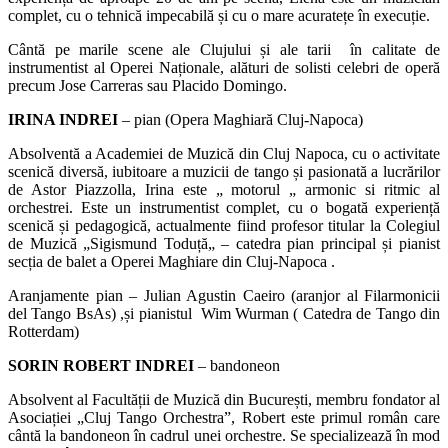
complet, cu o tehnică impecabilă și cu o mare acuratețe în execuție.
Cântă pe marile scene ale Clujului și ale tarii în calitate de
instrumentist al Operei Naționale, alături de solisti celebri de operă
precum Jose Carreras sau Placido Domingo.
IRINA INDREI
– pian (Opera Maghiară Cluj-Napoca)
Absolventă a Academiei de Muzică din Cluj Napoca, cu o activitate
scenică diversă, iubitoare a muzicii de tango și pasionată a lucrărilor
de Astor Piazzolla, Irina este „ motorul „ armonic si ritmic al
orchestrei. Este un instrumentist complet, cu o bogată experiență
scenică și pedagogică, actualmente fiind profesor titular la Colegiul
de Muzică „Sigismund Toduță„ – catedra pian principal și pianist
secția de balet a Operei Maghiare din Cluj-Napoca .
Aranjamente pian – Julian Agustin Caeiro (aranjor al Filarmonicii
del Tango BsAs) ,și pianistul Wim Wurman ( Catedra de Tango din
Rotterdam)
SORIN ROBERT INDREI
– bandoneon
Absolvent al Facultății de Muzică din București, membru fondator al
Asociației „Cluj Tango Orchestra”, Robert este primul român care
cântă la bandoneon în cadrul unei orchestre. Se specializează în mod