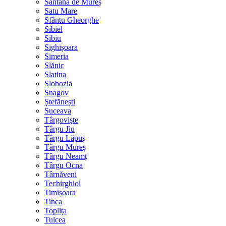
Sântana de Mureș
Satu Mare
Sfântu Gheorghe
Sibiel
Sibiu
Sighișoara
Simeria
Slănic
Slatina
Slobozia
Snagov
Ștefănești
Suceava
Târgoviște
Târgu Jiu
Târgu Lăpuș
Târgu Mureș
Târgu Neamț
Târgu Ocna
Târnăveni
Techirghiol
Timișoara
Tinca
Toplița
Tulcea