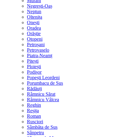
Murani
Negrești-Oaș
Neptun
Oltenița
Onești
Oradea
Orăștie
Otopeni
Petroșani
Petrovaselo
Piatra-Neamț
Pitești
Ploiești
Podișor
Popești Leordeni
Porumbacu de Sus
Rădăuți
Râmnicu Sărat
Râmnicu Vâlcea
Reghin
Reșița
Roman
Rusciori
Sâmbăta de Sus
Sânpetru