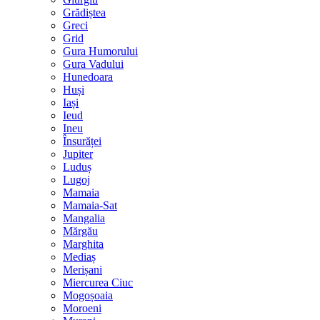
Grădiștea
Greci
Grid
Gura Humorului
Gura Vadului
Hunedoara
Huși
Iași
Ieud
Ineu
Însurăței
Jupiter
Luduș
Lugoj
Mamaia
Mamaia-Sat
Mangalia
Mărgău
Marghita
Mediaș
Merișani
Miercurea Ciuc
Mogoșoaia
Moroeni