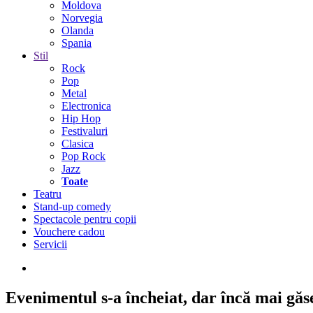
Moldova
Norvegia
Olanda
Spania
Stil
Rock
Pop
Metal
Electronica
Hip Hop
Festivaluri
Clasica
Pop Rock
Jazz
Toate
Teatru
Stand-up comedy
Spectacole pentru copii
Vouchere cadou
Servicii
Evenimentul s-a încheiat,
dar încă mai găseș