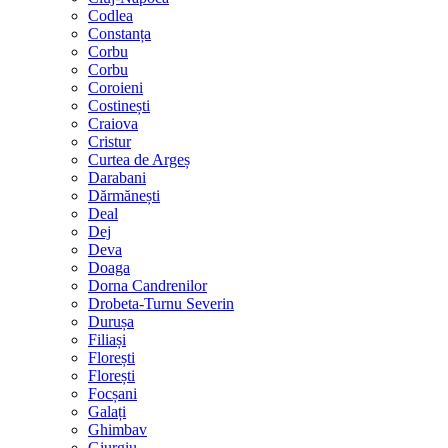
Codlea
Constanța
Corbu
Corbu
Coroieni
Costinești
Craiova
Cristur
Curtea de Argeș
Darabani
Dărmănești
Deal
Dej
Deva
Doaga
Dorna Candrenilor
Drobeta-Turnu Severin
Durușa
Filiași
Florești
Florești
Focșani
Galați
Ghimbav
Giurgiu