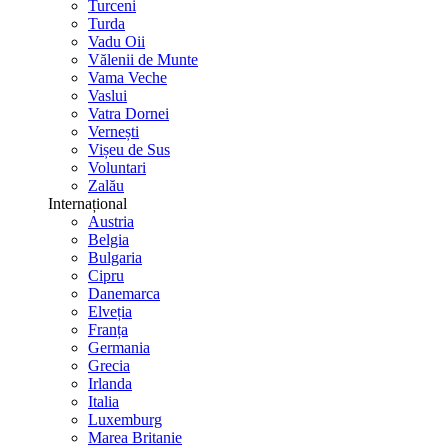
Turceni
Turda
Vadu Oii
Vălenii de Munte
Vama Veche
Vaslui
Vatra Dornei
Vernești
Vișeu de Sus
Voluntari
Zalău
Internațional
Austria
Belgia
Bulgaria
Cipru
Danemarca
Elveția
Franța
Germania
Grecia
Irlanda
Italia
Luxemburg
Marea Britanie