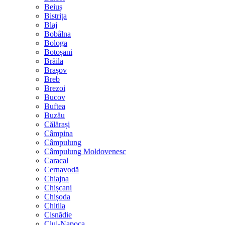
Beiuș
Bistrița
Blaj
Bobâlna
Bologa
Botoșani
Brăila
Brașov
Breb
Brezoi
Bucov
Buftea
Buzău
Călărași
Câmpina
Câmpulung
Câmpulung Moldovenesc
Caracal
Cernavodă
Chiajna
Chișcani
Chișoda
Chitila
Cisnădie
Cluj-Napoca