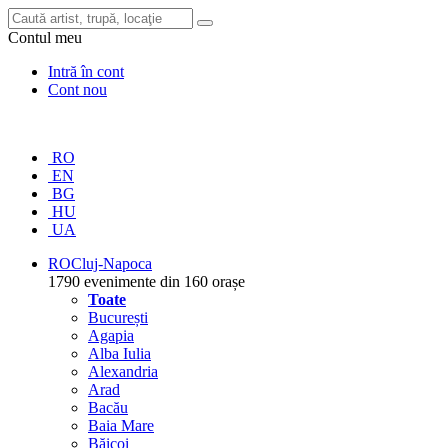
Contul meu
Intră în cont
Cont nou
RO
EN
BG
HU
UA
RO
Cluj-Napoca
1790 evenimente din 160 orașe
Toate
București
Agapia
Alba Iulia
Alexandria
Arad
Bacău
Baia Mare
Băicoi