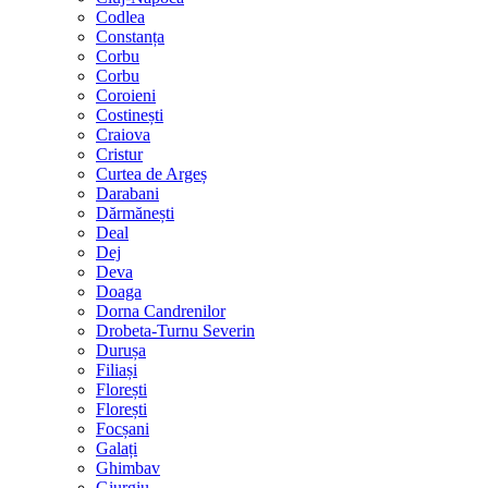
Codlea
Constanța
Corbu
Corbu
Coroieni
Costinești
Craiova
Cristur
Curtea de Argeș
Darabani
Dărmănești
Deal
Dej
Deva
Doaga
Dorna Candrenilor
Drobeta-Turnu Severin
Durușa
Filiași
Florești
Florești
Focșani
Galați
Ghimbav
Giurgiu