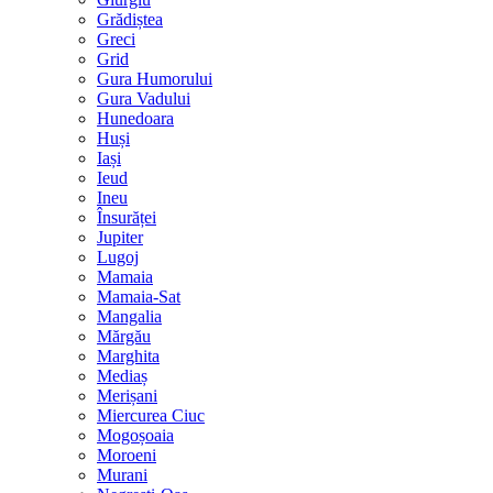
Grădiștea
Greci
Grid
Gura Humorului
Gura Vadului
Hunedoara
Huși
Iași
Ieud
Ineu
Însurăței
Jupiter
Lugoj
Mamaia
Mamaia-Sat
Mangalia
Mărgău
Marghita
Mediaș
Merișani
Miercurea Ciuc
Mogoșoaia
Moroeni
Murani