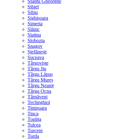
Sfântu Gheorghe
Sibiel
Sibiu
Sighișoara
Simeria
Slănic
Slatina
Slobozia
Snagov
Ștefănești
Suceava
Târgoviște
Târgu Jiu
Târgu Lăpuș
Târgu Mureș
Târgu Neamț
Târgu Ocna
Târnăveni
Techirghiol
Timișoara
Tinca
Toplița
Tulcea
Turceni
Turda