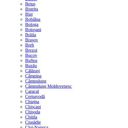
Beiuș
Bistrița
Blaj
Bobâlna
Bologa
Botoșani
Brăila
Brașov
Breb
Brezoi
Bucov
Buftea
Buzău
Călărași
Câmpina
Câmpulung
Câmpulung Moldovenesc
Caracal
Cernavodă
Chiajna
Chișcani
Chișoda
Chitila
Cisnădie
Cluj-Napoca