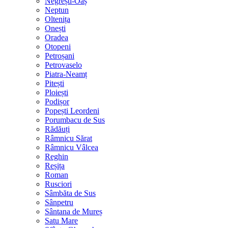
Negrești-Oaș
Neptun
Oltenița
Onești
Oradea
Otopeni
Petroșani
Petrovaselo
Piatra-Neamț
Pitești
Ploiești
Podișor
Popești Leordeni
Porumbacu de Sus
Rădăuți
Râmnicu Sărat
Râmnicu Vâlcea
Reghin
Reșița
Roman
Rusciori
Sâmbăta de Sus
Sânpetru
Sântana de Mureș
Satu Mare