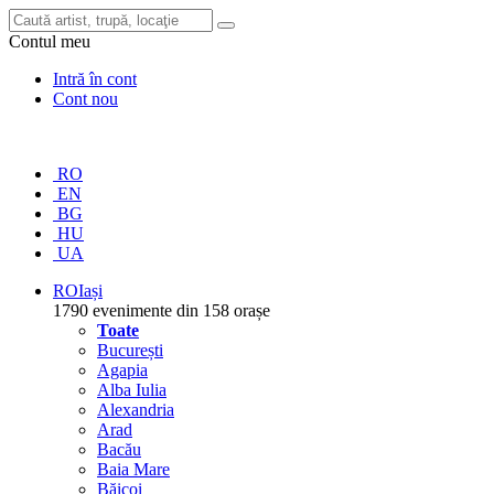
Contul meu
Intră în cont
Cont nou
RO
EN
BG
HU
UA
RO
Iași
1790 evenimente din 158 orașe
Toate
București
Agapia
Alba Iulia
Alexandria
Arad
Bacău
Baia Mare
Băicoi