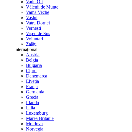
Vadu Oii
Vălenii de Munte
Vama Veche
Vaslui
Vatra Dornei
Vernești
Vișeu de Sus
Voluntari
Zalău
Internațional
Austria
Belgia
Bulgaria
Cipru
Danemarca
Elveția
Franța
Germania
Grecia
Irlanda
Italia
Luxemburg
Marea Britanie
Moldova
Norvegia