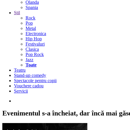
Olanda
Spania
Stil
Rock
Pop
Metal
Electronica
Hip Hop
Festivaluri
Clasica
Pop Rock
Jazz
Toate
Teatru
Stand-up comedy
Spectacole pentru copii
Vouchere cadou
Servicii
Evenimentul s-a încheiat,
dar încă mai găseș