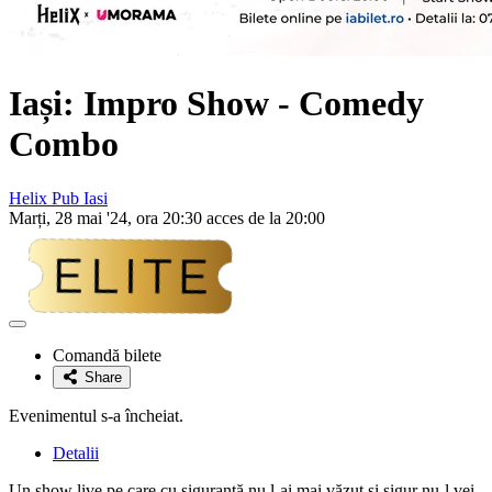
Iași: Impro Show - Comedy
Combo
Helix Pub Iasi
Marți, 28 mai '24, ora 20:30 acces de la 20:00
Adaugă
la
Comandă bilete
favorite
Share
Evenimentul s-a încheiat.
Detalii
Un show live pe care cu siguranță nu l-ai mai văzut și sigur nu-l vei