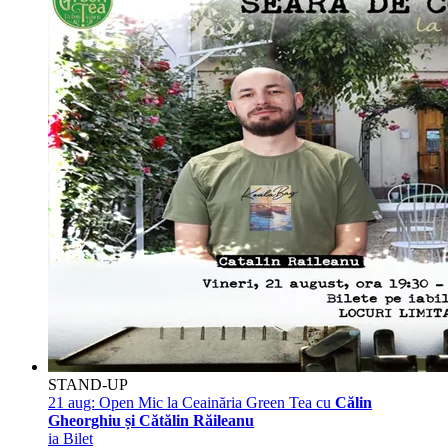
STAND-UP
21 aug:
Open Mic la Ceainăria Green Tea cu
Călin
Gheorghiu și Cătălin Răileanu
ia Bilet