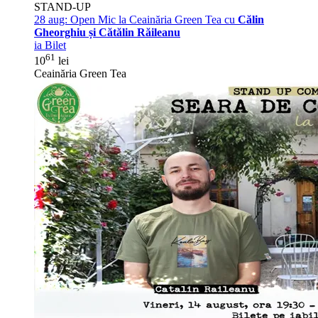
STAND-UP
28 aug:
Open Mic la Ceainăria Green Tea cu
Călin
Gheorghiu și Cătălin Răileanu
ia Bilet
61
10
lei
Ceainăria Green Tea