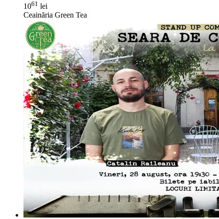
61
10
lei
Ceainăria Green Tea