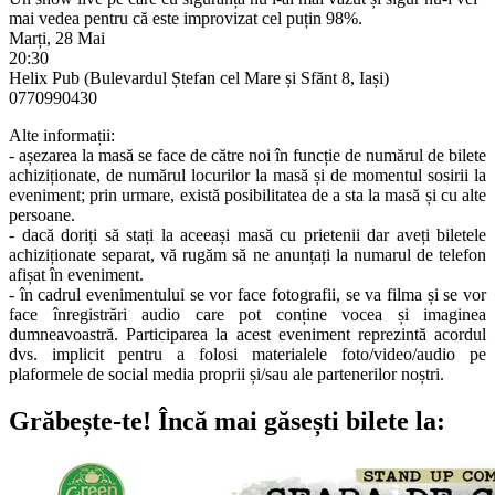
mai vedea pentru că este improvizat cel puțin 98%.
Marți, 28 Mai
20:30
Helix Pub (Bulevardul Ștefan cel Mare și Sfănt 8, Iași)
0770990430
Alte informații:
- așezarea la masă se face de către noi în funcție de numărul de bilete
achiziționate, de numărul locurilor la masă și de momentul sosirii la
eveniment; prin urmare, există posibilitatea de a sta la masă și cu alte
persoane.
- dacă doriți să stați la aceeași masă cu prietenii dar aveți biletele
achiziționate separat, vă rugăm să ne anunțați la numarul de telefon
afișat în eveniment.
- în cadrul evenimentului se vor face fotografii, se va filma și se vor
face înregistrări audio care pot conține vocea și imaginea
dumneavoastră. Participarea la acest eveniment reprezintă acordul
dvs. implicit pentru a folosi materialele foto/video/audio pe
plaformele de social media proprii și/sau ale partenerilor noștri.
Grăbește-te!
Încă mai găsești bilete la: