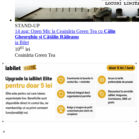
STAND-UP
14 aug:
Open Mic la Ceainăria Green Tea cu
Călin
Gheorghiu și Cătălin Răileanu
ia Bilet
61
10
lei
Ceainăria Green Tea
×