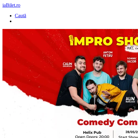
iaBilet.ro
Caută