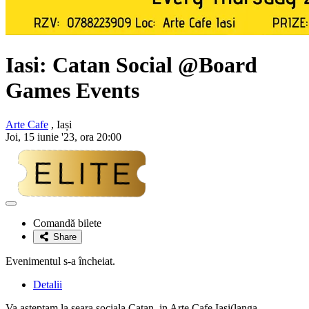
Iasi:
Catan Social @Board
Games Events
Arte Cafe
, Iași
Joi, 15 iunie '23, ora 20:00
Adaugă
la
Comandă bilete
favorite
Share
Evenimentul s-a încheiat.
Detalii
Va asteptam la seara sociala Catan, in Arte Cafe Iasi(langa