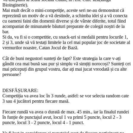
Bioinginerie).
Mai mult decât o mini-competiție, aceste seri ne-au demonstrat că
reprezintă un motiv de a vă destinde, a schimba idei și a vă conecta
cu oameni faini din domenii diverse și de vârste diferite, totul fiind
acompaniat de minunatele băuturi preparate de colegii noștri de la
bar.
Si da, va fi si o competitie, cu snack-uri si medalii pentru locurile 1,
2 și 3, unde să vă testați limitele la cel mai popular joc de societate al
vremurilor noastre, Catan Jocul de Bază.
Cât de buni negustori sunteți de fapt? Este strategia la care v-ați
gândit cea mai bună sau pur și simplu vă simțiți norocoși? Sunteți cei
mai pricepuți din grupul vostru, dar ați mai jucat vreodată și cu alte
persoane?
DESFĂȘURARE:
Competiția va avea loc în 3 runde, astfel: se vor selecta random cate
3 sau 4 jucători pentru fiecare masă.
Fiecare rundă va avea o durată de max. 45 min., iar la finalul rundei
în funție de punctajul avut, locul 1 va primi 5 puncte, locul 2 - 3
puncte, locul 3 - 2 puncte, locul 4 - 1 punct.