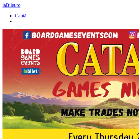
iaBilet.ro
Caută