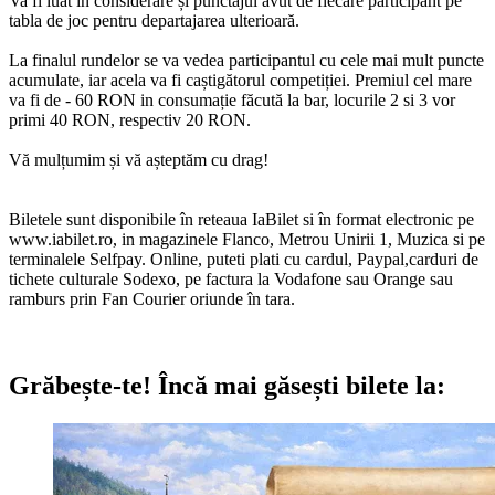
Va fi luat in considerare și punctajul avut de fiecare participant pe
tabla de joc pentru departajarea ulterioară.
La finalul rundelor se va vedea participantul cu cele mai mult puncte
acumulate, iar acela va fi caștigătorul competiției. Premiul cel mare
va fi de - 60 RON in consumație făcută la bar, locurile 2 si 3 vor
primi 40 RON, respectiv 20 RON.
Vă mulțumim și vă așteptăm cu drag!
Biletele sunt disponibile în reteaua IaBilet si în format electronic pe
www.iabilet.ro, in magazinele Flanco, Metrou Unirii 1, Muzica si pe
terminalele Selfpay. Online, puteti plati cu cardul, Paypal,carduri de
tichete culturale Sodexo, pe factura la Vodafone sau Orange sau
ramburs prin Fan Courier oriunde în tara.
Grăbește-te!
Încă mai găsești bilete la: