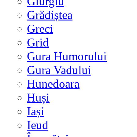
Giurgiu
Grădiștea
Greci
Grid
Gura Humorului
Gura Vadului
Hunedoara
Huși
Iași
Ieud