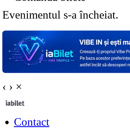
Evenimentul s-a încheiat.
‹
›
×
Contact