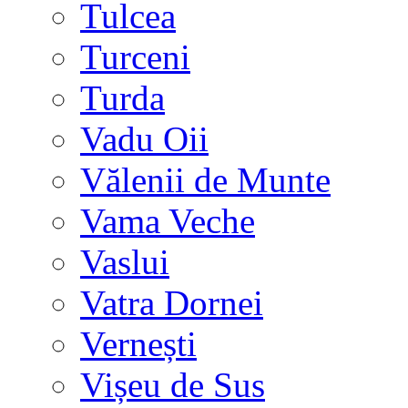
Tulcea
Turceni
Turda
Vadu Oii
Vălenii de Munte
Vama Veche
Vaslui
Vatra Dornei
Vernești
Vișeu de Sus