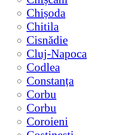
Chișoda
Chitila
Cisnădie
Cluj-Napoca
Codlea
Constanța
Corbu
Corbu
Coroieni
Costinești