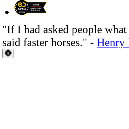
"If I had asked people wha
said faster horses." -
Henry 