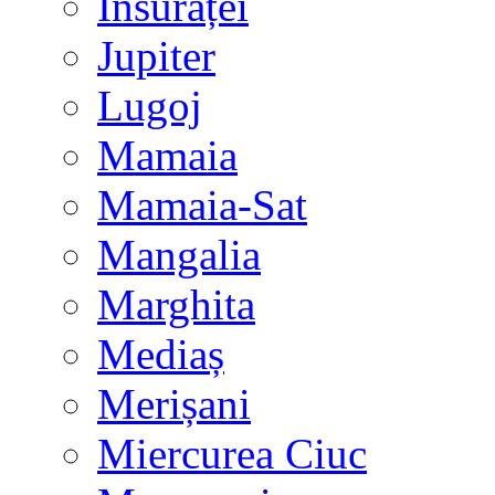
Însurăței
Jupiter
Lugoj
Mamaia
Mamaia-Sat
Mangalia
Marghita
Mediaș
Merișani
Miercurea Ciuc