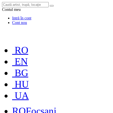
Contul meu
Intră în cont
Cont nou
RO
EN
BG
HU
UA
RO
Focșani