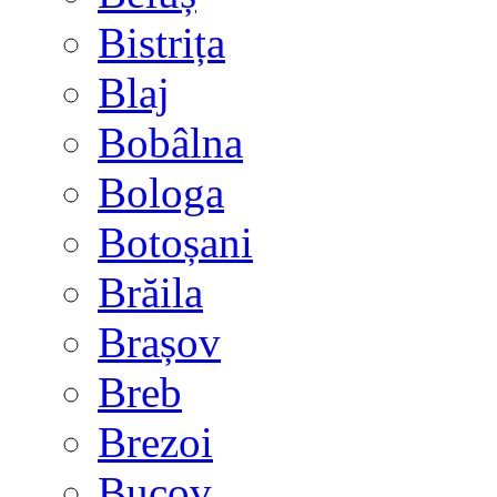
Bistrița
Blaj
Bobâlna
Bologa
Botoșani
Brăila
Brașov
Breb
Brezoi
Bucov