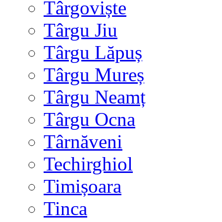
Târgoviște
Târgu Jiu
Târgu Lăpuș
Târgu Mureș
Târgu Neamț
Târgu Ocna
Târnăveni
Techirghiol
Timișoara
Tinca