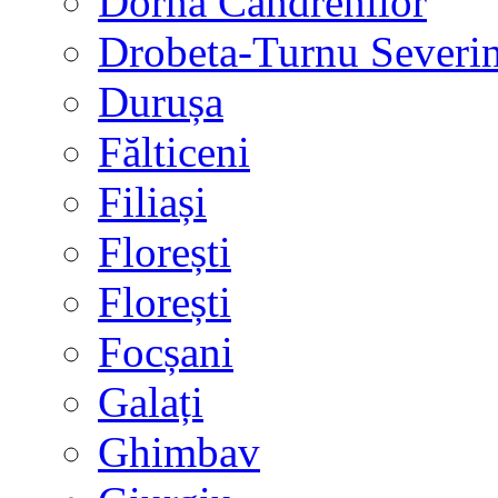
Dorna Candrenilor
Drobeta-Turnu Severi
Durușa
Fălticeni
Filiași
Florești
Florești
Focșani
Galați
Ghimbav