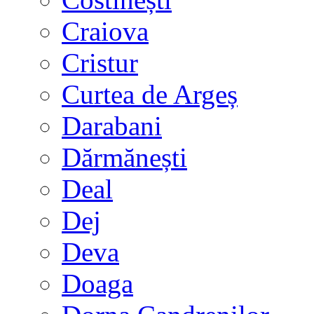
Craiova
Cristur
Curtea de Argeș
Darabani
Dărmănești
Deal
Dej
Deva
Doaga