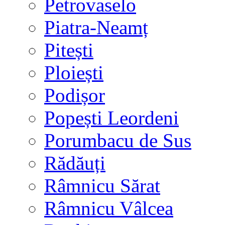
Petrovaselo
Piatra-Neamț
Pitești
Ploiești
Podișor
Popești Leordeni
Porumbacu de Sus
Rădăuți
Râmnicu Sărat
Râmnicu Vâlcea