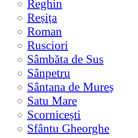
Reghin
Reșița
Roman
Rusciori
Sâmbăta de Sus
Sânpetru
Sântana de Mureș
Satu Mare
Scornicești
Sfântu Gheorghe