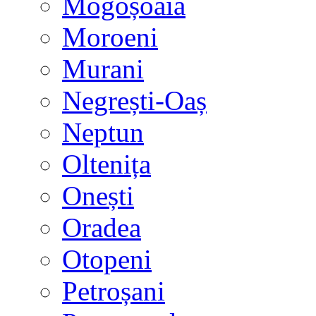
Mogoșoaia
Moroeni
Murani
Negrești-Oaș
Neptun
Oltenița
Onești
Oradea
Otopeni
Petroșani