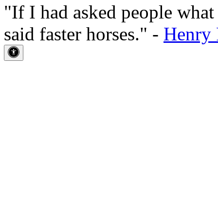
"If I had asked people wha
said faster horses." -
Henry 