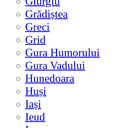
Giurgiu
Grădiștea
Greci
Grid
Gura Humorului
Gura Vadului
Hunedoara
Huși
Iași
Ieud