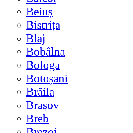
Beiuș
Bistrița
Blaj
Bobâlna
Bologa
Botoșani
Brăila
Brașov
Breb
Brezoi