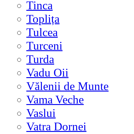
Tinca
Toplița
Tulcea
Turceni
Turda
Vadu Oii
Vălenii de Munte
Vama Veche
Vaslui
Vatra Dornei