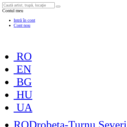
Contul meu
Intră în cont
Cont nou
RO
EN
BG
HU
UA
RO
Drobeta-Turnu Sever