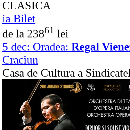
CLASICA
ia Bilet
61
de la 238
lei
5 dec:
Oradea:
Regal Viene
Craciun
Casa de Cultura a Sindicate