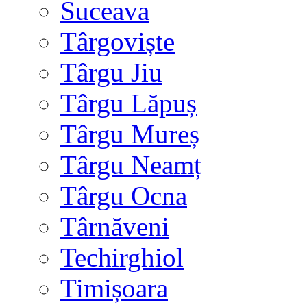
Suceava
Târgoviște
Târgu Jiu
Târgu Lăpuș
Târgu Mureș
Târgu Neamț
Târgu Ocna
Târnăveni
Techirghiol
Timișoara