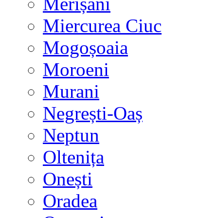
Merișani
Miercurea Ciuc
Mogoșoaia
Moroeni
Murani
Negrești-Oaș
Neptun
Oltenița
Onești
Oradea