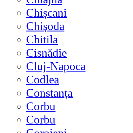
Chișcani
Chișoda
Chitila
Cisnădie
Cluj-Napoca
Codlea
Constanța
Corbu
Corbu
Coroieni