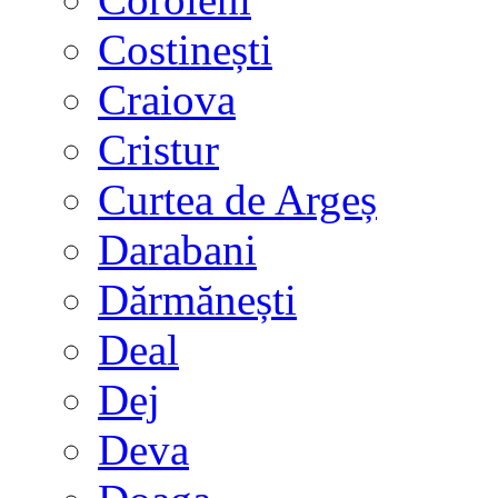
Costinești
Craiova
Cristur
Curtea de Argeș
Darabani
Dărmănești
Deal
Dej
Deva