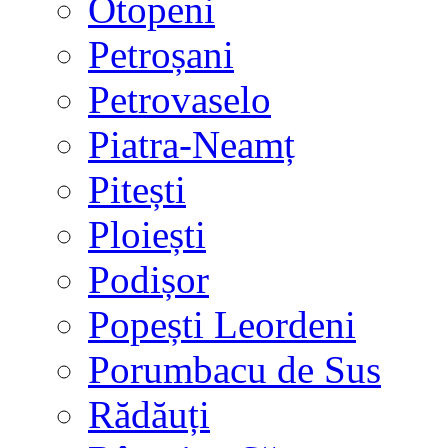
Otopeni
Petroșani
Petrovaselo
Piatra-Neamț
Pitești
Ploiești
Podișor
Popești Leordeni
Porumbacu de Sus
Rădăuți