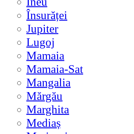
Ineu
Însurăței
Jupiter
Lugoj
Mamaia
Mamaia-Sat
Mangalia
Mărgău
Marghita
Mediaș