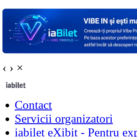
‹
›
×
Contact
Servicii organizatori
iabilet eXibit - Pentru ex