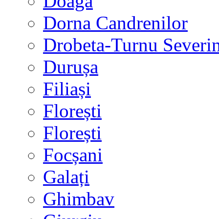
Doaga
Dorna Candrenilor
Drobeta-Turnu Severi
Durușa
Filiași
Florești
Florești
Focșani
Galați
Ghimbav