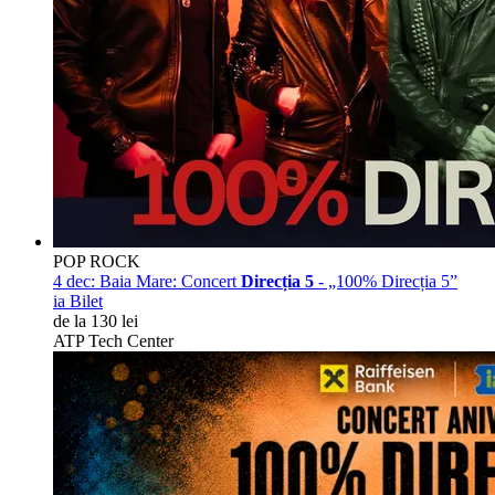
POP ROCK
4 dec:
Baia Mare: Concert
Direcția 5
- „100% Direcția 5”
ia Bilet
de la 130 lei
ATP Tech Center