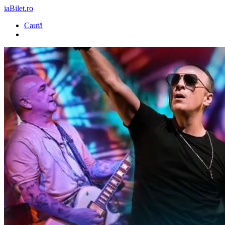
iaBilet.ro
Caută