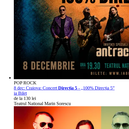
POP ROCK
8 dec:
Craiova: Concert
Direcția 5
- „100% Direcția 5”
ia Bilet
de la 130 lei
Teatrul National Marin Sorescu