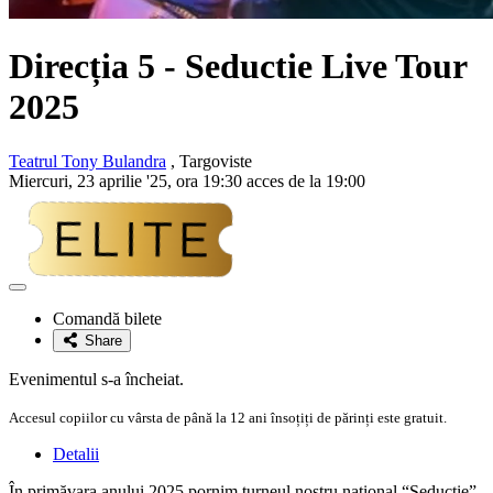
Direcția 5
- Seductie Live Tour
2025
Teatrul Tony Bulandra
, Targoviste
Miercuri, 23 aprilie '25, ora 19:30 acces de la 19:00
Adaugă
la
Comandă bilete
favorite
Share
Evenimentul s-a încheiat.
Accesul copiilor cu vârsta de până la 12 ani însoțiți de părinți este gratuit.
Detalii
În primăvara anului 2025 pornim turneul nostru național “Seducție”.