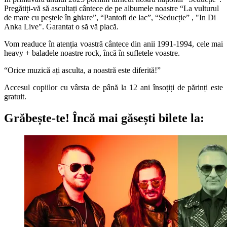
Pregătiți-vă să ascultați cântece de pe albumele noastre “La vulturul
de mare cu peștele în ghiare”, “Pantofi de lac”, “Seducție” , "In Di
Anka Live". Garantat o să vă placă.
Vom readuce în atenția voastră cântece din anii 1991-1994, cele mai
heavy + baladele noastre rock, încă în sufletele voastre.
“Orice muzică ați asculta, a noastră este diferită!”
Accesul copiilor cu vârsta de până la 12 ani însoțiți de părinți este
gratuit.
Grăbește-te!
Încă mai găsești bilete la: