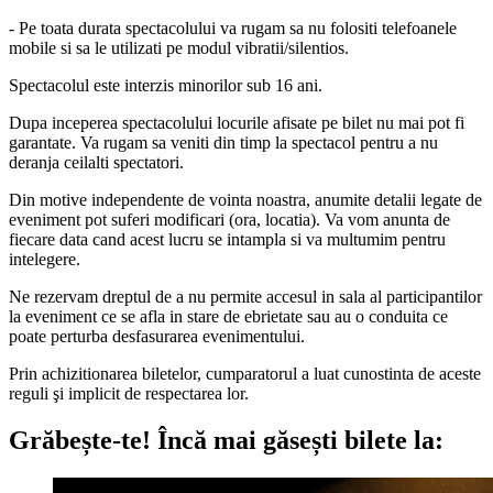
- Pe toata durata spectacolului va rugam sa nu folositi telefoanele
mobile si sa le utilizati pe modul vibratii/silentios.
Spectacolul este interzis minorilor sub 16 ani.
Dupa inceperea spectacolului locurile afisate pe bilet nu mai pot fi
garantate. Va rugam sa veniti din timp la spectacol pentru a nu
deranja ceilalti spectatori.
Din motive independente de vointa noastra, anumite detalii legate de
eveniment pot suferi modificari (ora, locatia). Va vom anunta de
fiecare data cand acest lucru se intampla si va multumim pentru
intelegere.
Ne rezervam dreptul de a nu permite accesul in sala al participantilor
la eveniment ce se afla in stare de ebrietate sau au o conduita ce
poate perturba desfasurarea evenimentului.
Prin achizitionarea biletelor, cumparatorul a luat cunostinta de aceste
reguli şi implicit de respectarea lor.
Grăbește-te!
Încă mai găsești bilete la: