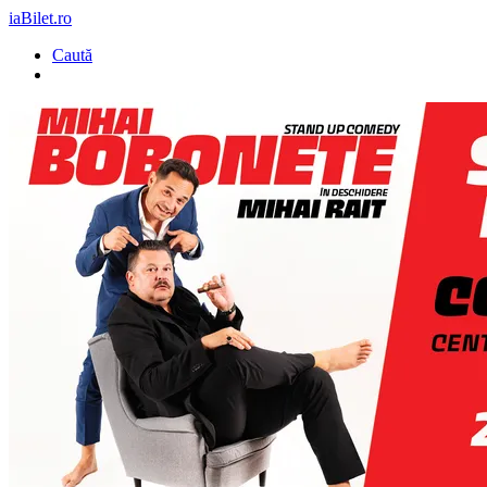
iaBilet.ro
Caută