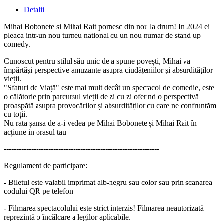
Detalii
Mihai Bobonete si Mihai Rait pornesc din nou la drum! In 2024 ei
pleaca intr-un nou turneu national cu un nou numar de stand up
comedy.
Cunoscut pentru stilul său unic de a spune povești, Mihai va
împărtăși perspective amuzante asupra ciudățeniilor și absurdităților
vieții.
"Sfaturi de Viață" este mai mult decât un spectacol de comedie, este
o călătorie prin parcursul vieții de zi cu zi oferind o perspectivă
proaspătă asupra provocărilor și absurdităților cu care ne confruntăm
cu toții.
Nu rata șansa de a-i vedea pe Mihai Bobonete și Mihai Rait în
acțiune in orasul tau
---------------------------------------------------------------
Regulament de participare:
- Biletul este valabil imprimat alb-negru sau color sau prin scanarea
codului QR pe telefon.
- Filmarea spectacolului este strict interzis! Filmarea neautorizată
reprezintă o încălcare a legilor aplicabile.