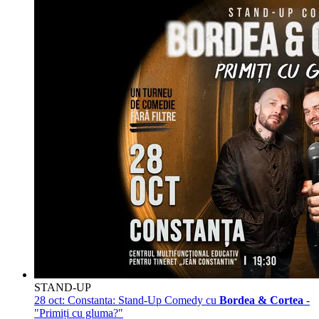
STAND-UP
28 oct:
Constanta: Stand-Up Comedy cu
Bordea & Cortea
-
"Primiți cu gluma?"