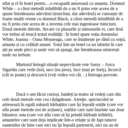
aflat și el în hotel pentru…o escapadă amoroasă cu amanta. Domnul
White – a cărui metodă infailibilă de a nu fi prins este aceea de a
spune întotdeauna adevărul (trunchiat, dar adevărul) se cunoaște de
foarte multă vreme cu domnul Black, a cărui metodă infailibilă de a
nu fi prins este aceea de a inventa cele mai ingenioase minciuni.
Două metode diferite, fiecare cu plusurile și minusurile ei, care însă
vor trebui să treacă testul realității : în hotel apare soția domnului
White, Joanna – Oana Moșneagu, care se întalnește pe rând cu soțul,
amanta și cu celălalt amant. Totul într-un hotel ca un labirint în care
știi pe unde pleci și unde vrei să ajungi, dar întotdeauna nimerești
unde nu trebuie.
Martorul întregii situații neprevăzute este Sassy – Anca
Sigartău care vede (tot), tace (nu prea), face (mai pe furiș), încurcă
(cât se poate) și descurcă (veți vedea voi cât…) întreaga poveste.
Dacă v-am făcut curioși, haideți la teatru să vedeți care din
cele două metode este cea câștigătoare. Atenție, spectacolul se
adresează în egală măsură bărbaților care își înșeală soțiile (care vor
afla poate metode noi de acțiune), soțiilor care sunt înșelate sau doar
bănuiesc asta (care vor afla cum să își prindă bărbații infideli),
amantelor care sunt deja implicate într-o relație și de fapt tuturor
oamenilor de bine care nici nu își înșeală partenerii, nici nu au de