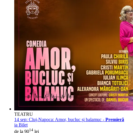
TEATRU
14 sep:
Cluj-Napoca: Amor, bucluc și balamuc -
Premieră
ia Bilet
14
de la 90
lei