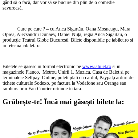
gând să o facă, dar vor să se bucure din plin de o comedie
savuroasă.
Care pe care ? – cu Anca Sigartău, Oana Moșneagu, Mara
Oprea, Alecsandru Dunaev, Daniel Nuță, regia Anca Sigartău, o
producție Teatrul Globe București. Bilete disponibile pe iabilet.ro si
in reteaua iabilet.ro.
Biletele se gasesc in format electronic pe
www.iabilet.ro
si in
magazinele Flanco, Metrou Unirii 1, Muzica, Casa de Balet si pe
terminalele Selfpay. Online, puteti plati cu cardul, Paypal,carduri de
tichete culturale Sodexo, pe factura la Vodafone sau Orange sau
ramburs prin Fan Courier oriunde in tara.
Grăbește-te!
Încă mai găsești bilete la: