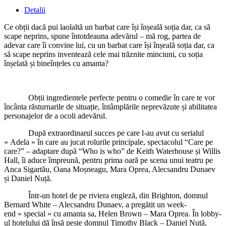
Detalii
Ce obții dacă pui laolaltă un barbat care își înșeală soția dar, ca să
scape neprins, spune întotdeauna adevărul – mă rog, partea de
adevar care îi convine lui, cu un barbat care își înșeală soția dar, ca
să scape neprins inventează cele mai trăznite minciuni, cu soția
înșelată și bineînțeles cu amanta?
Obții ingredientele perfecte pentru o comedie în care te vor
încânta răsturnarile de situație, întâmplările neprevăzute și abilitatea
personajelor de a ocoli adevărul.
După extraordinarul succes pe care l-au avut cu serialul
« Adela » în care au jucat rolurile principale, spectacolul “Care pe
care?” – adaptare după “Who is who” de Keith Waterhouse și Willis
Hall, îi aduce împreună, pentru prima oară pe scena unui teatru pe
Anca Sigartău, Oana Moșneagu, Mara Oprea, Alecsandru Dunaev
și Daniel Nuță.
Într-un hotel de pe riviera engleză, din Brighton, domnul
Bernard White – Alecsandru Dunaev, a pregătit un week-
end « special » cu amanta sa, Helen Brown – Mara Oprea. În lobby-
ul hotelului dă însă peste domnul Timothy Black – Daniel Nuță,