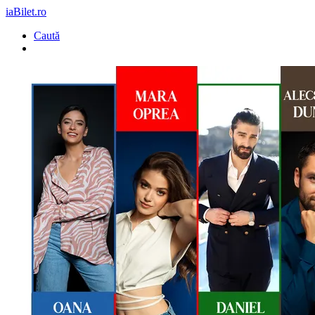
iaBilet.ro
Caută