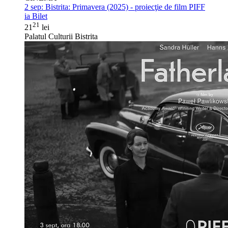
2 sep:
Bistrita: Primavera (2025) - proiecţie de film PIFF
ia Bilet
21
21
lei
Palatul Culturii Bistrita