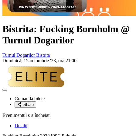
Bistrita: Fucking Bornholm @
Turnul Dogarilor
Turnul Dogarilor Bistrita
Duminică, 15 octombrie '23, ora 21:00
Adaugă
la
Comandă bilete
favorite
Share
Evenimentul s-a încheiat.
Detalii
Fucking Bornholm 2022 [99’] Polonia