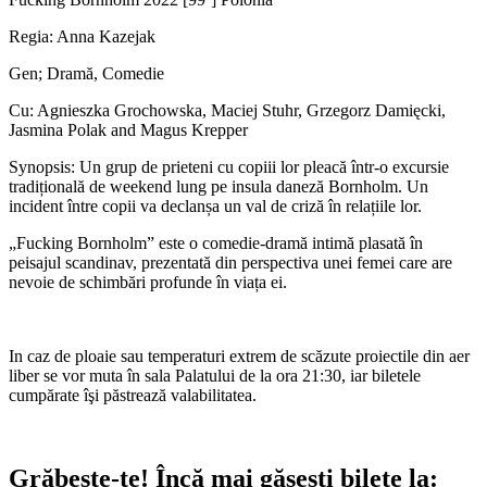
Regia: Anna Kazejak
Gen; Dramă, Comedie
Cu: Agnieszka Grochowska, Maciej Stuhr, Grzegorz Damięcki,
Jasmina Polak and Magus Krepper
Synopsis: Un grup de prieteni cu copiii lor pleacă într-o excursie
tradițională de weekend lung pe insula daneză Bornholm. Un
incident între copii va declanșa un val de criză în relațiile lor.
„Fucking Bornholm” este o comedie-dramă intimă plasată în
peisajul scandinav, prezentată din perspectiva unei femei care are
nevoie de schimbări profunde în viața ei.
In caz de ploaie sau temperaturi extrem de scăzute proiectile din aer
liber se vor muta în sala Palatului de la ora 21:30, iar biletele
cumpărate îşi păstrează valabilitatea.
Grăbește-te!
Încă mai găsești bilete la: