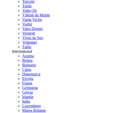
Turceni
Turda
Vadu Oii
Vălenii de Munte
Vama Veche
Vaslui
Vatra Dornei
Vernești
Vișeu de Sus
Voluntari
Zalău
Internațional
Austria
Belgia
Bulgaria
Cipru
Danemarca
Elveția
Franța
Germania
Grecia
Irlanda
Italia
Luxemburg
Marea Britanie