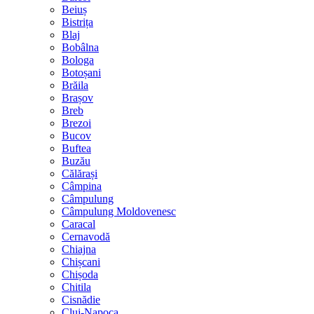
Beiuș
Bistrița
Blaj
Bobâlna
Bologa
Botoșani
Brăila
Brașov
Breb
Brezoi
Bucov
Buftea
Buzău
Călărași
Câmpina
Câmpulung
Câmpulung Moldovenesc
Caracal
Cernavodă
Chiajna
Chișcani
Chișoda
Chitila
Cisnădie
Cluj-Napoca