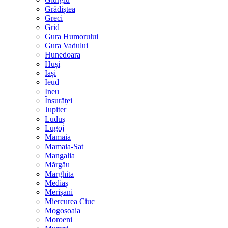
Grădiștea
Greci
Grid
Gura Humorului
Gura Vadului
Hunedoara
Huși
Iași
Ieud
Ineu
Însurăței
Jupiter
Luduș
Lugoj
Mamaia
Mamaia-Sat
Mangalia
Mărgău
Marghita
Mediaș
Merișani
Miercurea Ciuc
Mogoșoaia
Moroeni