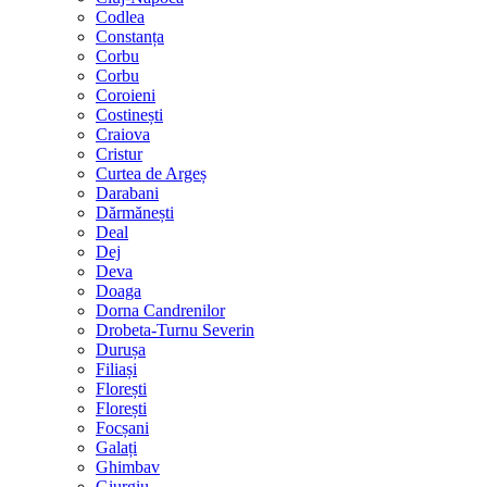
Codlea
Constanța
Corbu
Corbu
Coroieni
Costinești
Craiova
Cristur
Curtea de Argeș
Darabani
Dărmănești
Deal
Dej
Deva
Doaga
Dorna Candrenilor
Drobeta-Turnu Severin
Durușa
Filiași
Florești
Florești
Focșani
Galați
Ghimbav
Giurgiu