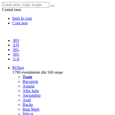
Contul meu
Intră în cont
Cont nou
RO
EN
BG
HU
UA
RO
Iași
1790 evenimente din 160 orașe
Toate
București
Agapia
Alba Iulia
Alexandria
Arad
Bacău
Baia Mare
Băicoi