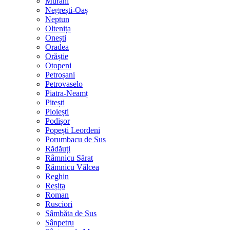
Murani
Negrești-Oaș
Neptun
Oltenița
Onești
Oradea
Orăștie
Otopeni
Petroșani
Petrovaselo
Piatra-Neamț
Pitești
Ploiești
Podișor
Popești Leordeni
Porumbacu de Sus
Rădăuți
Râmnicu Sărat
Râmnicu Vâlcea
Reghin
Reșița
Roman
Rusciori
Sâmbăta de Sus
Sânpetru