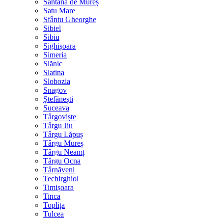
Sântana de Mureș
Satu Mare
Sfântu Gheorghe
Sibiel
Sibiu
Sighișoara
Simeria
Slănic
Slatina
Slobozia
Snagov
Ștefănești
Suceava
Târgoviște
Târgu Jiu
Târgu Lăpuș
Târgu Mureș
Târgu Neamț
Târgu Ocna
Târnăveni
Techirghiol
Timișoara
Tinca
Toplița
Tulcea