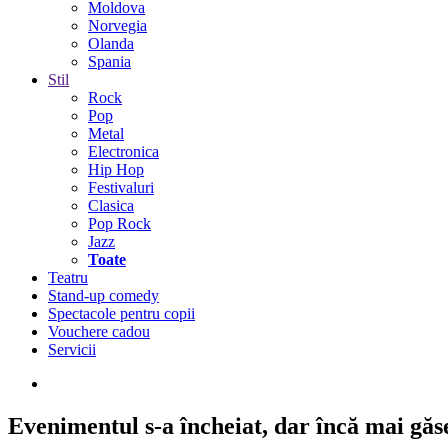
Moldova
Norvegia
Olanda
Spania
Stil
Rock
Pop
Metal
Electronica
Hip Hop
Festivaluri
Clasica
Pop Rock
Jazz
Toate
Teatru
Stand-up comedy
Spectacole pentru copii
Vouchere cadou
Servicii
Evenimentul s-a încheiat,
dar încă mai găseș