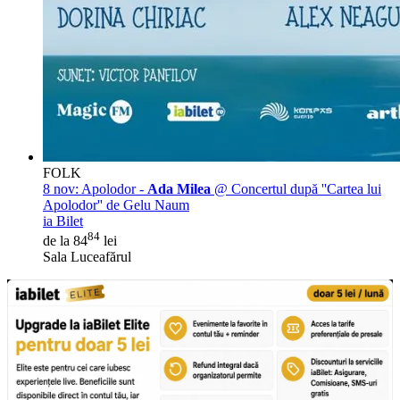
FOLK
8 nov:
Apolodor -
Ada Milea
@ Concertul după ''Cartea lui
Apolodor'' de Gelu Naum
ia Bilet
84
de la 84
lei
Sala Luceafărul