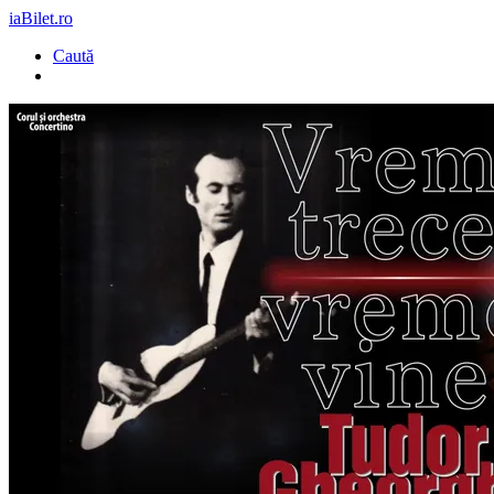
iaBilet.ro
Caută