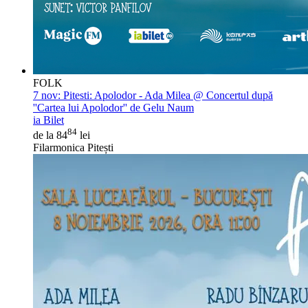
FOLK
7 nov:
Pitesti: Apolodor - Ada Milea @ Concertul după
''Cartea lui Apolodor'' de Gelu Naum
ia Bilet
84
de la 84
lei
Filarmonica Pitești