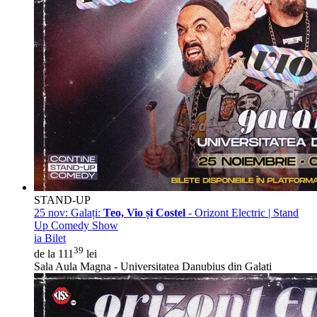
STAND-UP
25 nov:
Galați:
Teo, Vio și Costel
- Orizont Electric | Stand
Up Comedy Show
ia Bilet
39
de la 111
lei
Sala Aula Magna - Universitatea Danubius din Galati