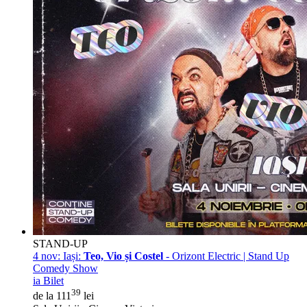
STAND-UP
4 nov:
Iași:
Teo, Vio și Costel
- Orizont Electric | Stand Up
Comedy Show
ia Bilet
39
de la 111
lei