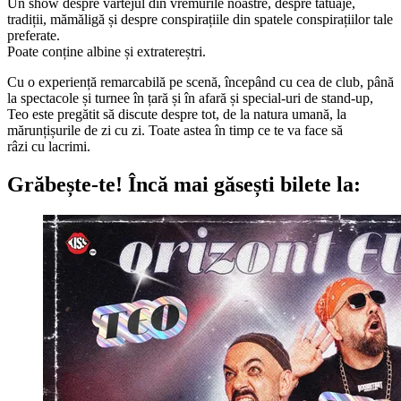
Un show despre vârtejul din vremurile noastre, despre tatuaje,
tradiții, mămăligă și despre conspirațiile din spatele conspirațiilor tale
preferate.
Poate conține albine și extratereștri.
Cu o experiență remarcabilă pe scenă, începând cu cea de club, până
la spectacole și turnee în țară și în afară și special-uri de stand-up,
Teo este pregătit să discute despre tot, de la natura umană, la
mărunțișurile de zi cu zi. Toate astea în timp ce te va face să
râzi cu lacrimi.
Grăbește-te!
Încă mai găsești bilete la: