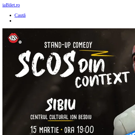
iaBilet.ro
Caută