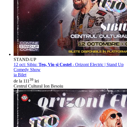
STAND-UP
12 oct:
Sibiu:
Teo, Vio și Costel
- Orizont Electric | Stand Up
Comedy Show
ia Bilet
39
de la 111
lei
Centrul Cultural Ion Besoiu