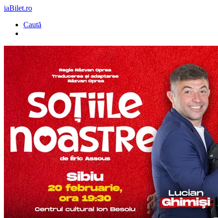
iaBilet.ro
Caută