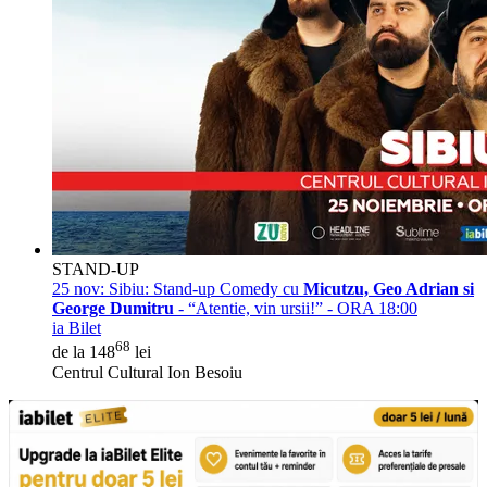
STAND-UP
25 nov:
Sibiu: Stand-up Comedy cu
Micutzu, Geo Adrian si
George Dumitru
- “Atentie, vin ursii!” - ORA 18:00
ia Bilet
68
de la 148
lei
Centrul Cultural Ion Besoiu