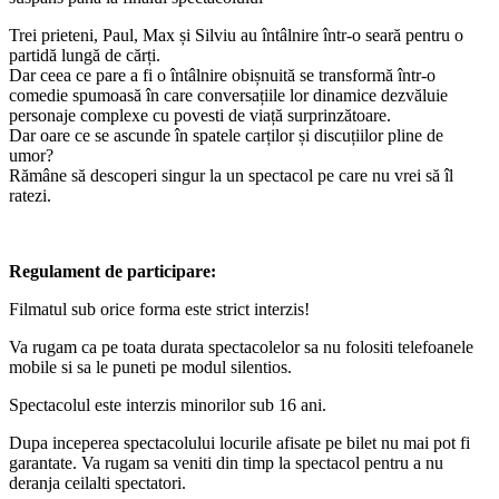
Trei prieteni, Paul, Max și Silviu au întâlnire într-o seară pentru o
partidă lungă de cărți.
Dar ceea ce pare a fi o întâlnire obișnuită se transformă într-o
comedie spumoasă în care conversațiile lor dinamice dezvăluie
personaje complexe cu povesti de viață surprinzătoare.
Dar oare ce se ascunde în spatele carților și discuțiilor pline de
umor?
Rămâne să descoperi singur la un spectacol pe care nu vrei să îl
ratezi.
Regulament de participare:
Filmatul sub orice forma este strict interzis!
Va rugam ca pe toata durata spectacolelor sa nu folositi telefoanele
mobile si sa le puneti pe modul silentios.
Spectacolul este interzis minorilor sub 16 ani.
Dupa inceperea spectacolului locurile afisate pe bilet nu mai pot fi
garantate. Va rugam sa veniti din timp la spectacol pentru a nu
deranja ceilalti spectatori.