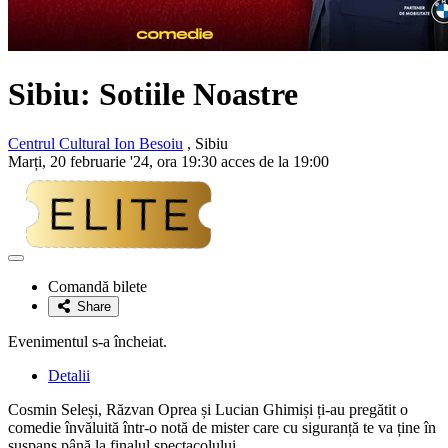
Sibiu: Sotiile Noastre
Centrul Cultural Ion Besoiu
, Sibiu
Marți, 20 februarie '24, ora 19:30 acces de la 19:00
Adaugă
la
Comandă bilete
favorite
Share
Evenimentul s-a încheiat.
Detalii
Cosmin Seleși, Răzvan Oprea și Lucian Ghimiși ți-au pregătit o
comedie învăluită într-o notă de mister care cu siguranță te va ține în
suspans până la finalul spectacolului