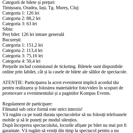
Categorii de bilete și prețuri:
Timișoara, Oradea, Iași, Tg. Mureș, Cluj:
Categoria 1: 126 lei
Categoria 2: 88,2 lei
Categoria 3: 63 lei
Sibiu:
Preț bilet: 126 lei intrare generală
București:
Categoria 1: 151,2 lei
Categoria 2: 113,4 lei
Categoria 3: 75,16 lei
Categoria 4: 50,4 lei
Prețurile includ comisionul de ticketing. Biletele sunt disponibile
online prin Iabilet, cât și la casele de bilete ale sălilor de spectacole.
ATENȚIE: Participarea la acest eveniment implică acordul tău
pentru realizarea și folosirea materialelor foto/video în scopuri de
promovare a evenimentului și a paginilor Kompas Events.
Regulament de participare:
Filmatul sub orice formă este strict interzis!
Vă rugăm ca pe toată durata spectacolelor să nu folosiți telefoanele
mobile și să le puneți pe modul silențios.
După începerea spectacolului, locurile afișate pe bilet nu mai pot fi
garantate. Vă rugăm să veniți din timp la spectacol pentru a nu