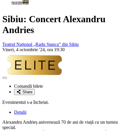
Sibiu: Concert Alexandru
Andries
Teatrul Național „Radu Stanca” din Sibiu
Vineri, 4 octombrie '24, ora 19:30
Adaugă
la
Comandă bilete
favorite
Share
Evenimentul s-a încheiat.
Detalii
Alexandru Andrieș aniversează 70 de ani de viață cu un turneu
special.