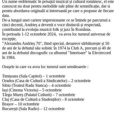
Un nume emblematic în peisajul muzical și cultural românesc, el este
cunoscut nu doar pentru melodiile sale pline de semnificație, dar si
pentru abordarea originală si interesantă pe care o propune de fiecare
data.
De-a lungul unei cariere impresionante ce se întinde pe parcursul a
cinci decenii, Andrieș a devenit o voce distinctă și respectată,
contribuind la evoluția muzicii folk și jazz în România.
În perioada 1-12 octombrie 2024, va avea loc turneul aniversar de
excepție,
"Alexandru Andrieș 70", fiind special, deoarece sărbătorește și 50
de ani de la debutul său solistic în 1974 la Club A, precum și 40 de
ani de la debutul discografic cu albumul "Interioare" la Electrecord
în 1984.
Orașele in care va avea loc turneul sunt următoarele :
Timișoara (Sala Capitol) – 1 octombrie
Oradea (Casa de Cultură a Sindicatelor) – 2 octombrie
Sibiu (Teatrul Radu Stanca) – 4 octombrie
Iași (Cinema Victoria) – 5 octombrie
Târgu Mureș (Palatul Culturii) – 7 octombrie
Cluj (Casa de Cultură a Studenților) – 8 octombrie
Brașov – 10 octombrie
București (Sala Radio) – 12 octombrie