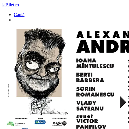
iaBilet.ro
Caută