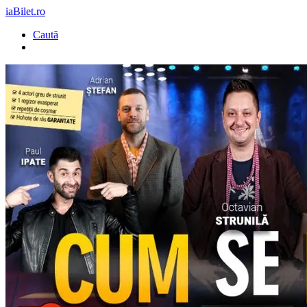
iaBilet.ro
Caută