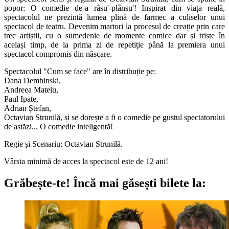
popor: O comedie de-a râsu'-plânsu'! Inspirat din viața reală,
spectacolul ne prezintă lumea plină de farmec a culiselor unui
spectacol de teatru. Devenim martori la procesul de creație prin care
trec artiștii, cu o sumedenie de momente comice dar și triste în
același timp, de la prima zi de repetiție până la premiera unui
spectacol compromis din născare.
Spectacolul "Cum se face" are în distribuție pe:
Dana Dembinski,
Andreea Mateiu,
Paul Ipate,
Adrian Ștefan,
Octavian Strunilă, și se dorește a fi o comedie pe gustul spectatorului
de astăzi... O comedie inteligentă!
Regie și Scenariu: Octavian Strunilă.
Vârsta minimă de acces la spectacol este de 12 ani!
Grăbește-te!
Încă mai găsești bilete la: