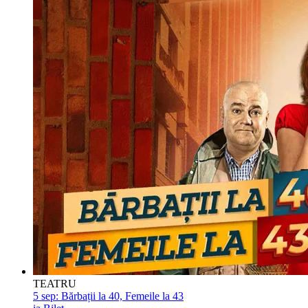
TEATRU
5 sep:
Bărbații la 40, Femeile la 43