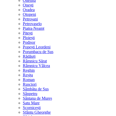
Oltenița
Onești
Oradea
Otopeni
Petroșani
Petrovaselo
Piatra-Neamț
Pitești
Ploiești
Podișor
Popești Leordeni
Porumbacu de Sus
Rădăuți
Râmnicu Sărat
Râmnicu Vâlcea
Reghin
Reșița
Roman
Rusciori
Sâmbăta de Sus
Sânpetru
Sântana de Mureș
Satu Mare
Scornicești
Sfântu Gheorghe