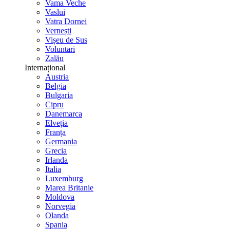
Vama Veche
Vaslui
Vatra Dornei
Vernești
Vișeu de Sus
Voluntari
Zalău
Internațional
Austria
Belgia
Bulgaria
Cipru
Danemarca
Elveția
Franța
Germania
Grecia
Irlanda
Italia
Luxemburg
Marea Britanie
Moldova
Norvegia
Olanda
Spania