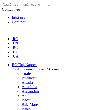
Contul meu
Intră în cont
Cont nou
RO
EN
BG
HU
UA
RO
Cluj-Napoca
1801 evenimente din 156 orașe
Toate
București
Agapia
Alba Iulia
Alexandria
Arad
Bacău
Baia Mare
Băicoi