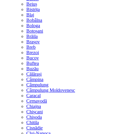
Beiuș
Bistrița
Blaj
Bobâlna
Bologa
Botoșani
Brăila
Brașov
Breb
Brezoi
Bucov
Buftea
Buzău
Călărași
Câmpina
Câmpulung
Câmpulung Moldovenesc
Caracal
Cernavodă
Chiajna
Chișcani
Chișoda
Chitila
Cisnădie
Cluj-Napoca