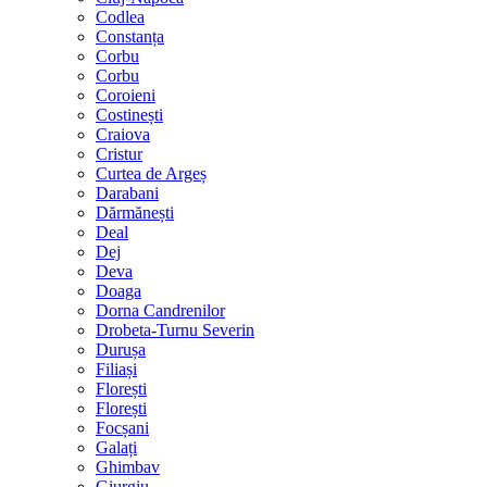
Codlea
Constanța
Corbu
Corbu
Coroieni
Costinești
Craiova
Cristur
Curtea de Argeș
Darabani
Dărmănești
Deal
Dej
Deva
Doaga
Dorna Candrenilor
Drobeta-Turnu Severin
Durușa
Filiași
Florești
Florești
Focșani
Galați
Ghimbav
Giurgiu