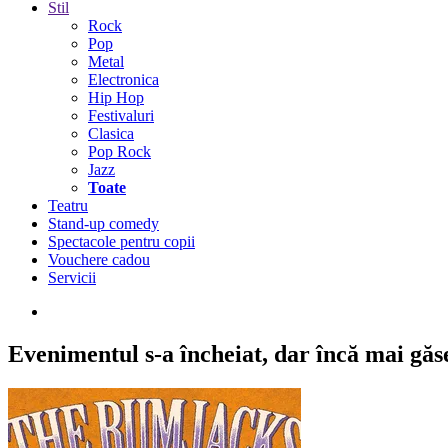
Stil
Rock
Pop
Metal
Electronica
Hip Hop
Festivaluri
Clasica
Pop Rock
Jazz
Toate
Teatru
Stand-up comedy
Spectacole pentru copii
Vouchere cadou
Servicii
Evenimentul s-a încheiat,
dar încă mai găseș