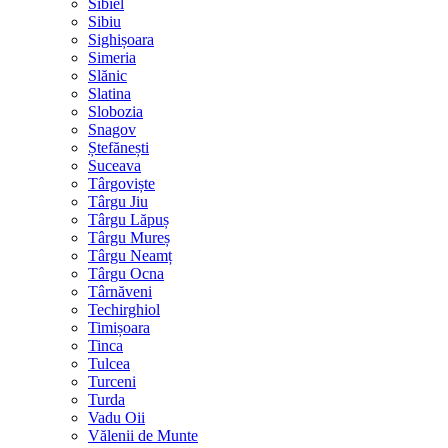
Sibiel
Sibiu
Sighișoara
Simeria
Slănic
Slatina
Slobozia
Snagov
Ștefănești
Suceava
Târgoviște
Târgu Jiu
Târgu Lăpuș
Târgu Mureș
Târgu Neamț
Târgu Ocna
Târnăveni
Techirghiol
Timișoara
Tinca
Tulcea
Turceni
Turda
Vadu Oii
Vălenii de Munte