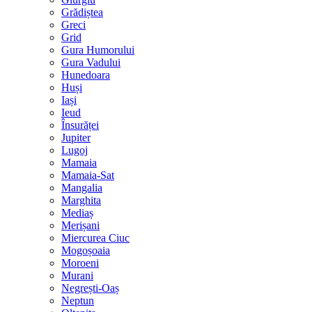
Grădiștea
Greci
Grid
Gura Humorului
Gura Vadului
Hunedoara
Huși
Iași
Ieud
Însurăței
Jupiter
Lugoj
Mamaia
Mamaia-Sat
Mangalia
Marghita
Mediaș
Merișani
Miercurea Ciuc
Mogoșoaia
Moroeni
Murani
Negrești-Oaș
Neptun