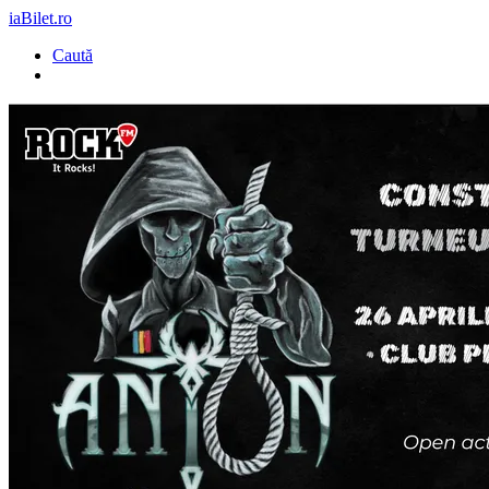
iaBilet.ro
Caută