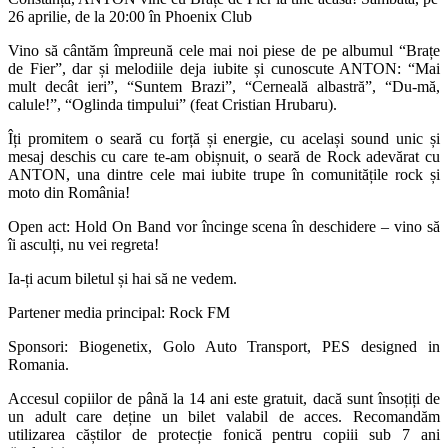
26 aprilie, de la 20:00 în Phoenix Club
Vino să cântăm împreună cele mai noi piese de pe albumul “Brațe
de Fier”, dar și melodiile deja iubite și cunoscute ANTON: “Mai
mult decât ieri”, “Suntem Brazi”, “Cerneală albastră”, “Du-mă,
calule!”, “Oglinda timpului” (feat Cristian Hrubaru).
Îți promitem o seară cu forță și energie, cu același sound unic și
mesaj deschis cu care te-am obișnuit, o seară de Rock adevărat cu
ANTON, una dintre cele mai iubite trupe în comunitățile rock și
moto din România!
Open act: Hold On Band vor încinge scena în deschidere – vino să
îi asculți, nu vei regreta!
Ia-ți acum biletul și hai să ne vedem.
Partener media principal: Rock FM
Sponsori: Biogenetix, Golo Auto Transport, PES designed in
Romania.
Accesul copiilor de până la 14 ani este gratuit, dacă sunt însoțiți de
un adult care deține un bilet valabil de acces. Recomandăm
utilizarea căștilor de protecție fonică pentru copiii sub 7 ani