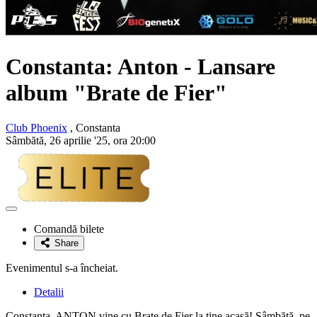
Constanta:
Anton
- Lansare
album "Brate de Fier"
Club Phoenix
, Constanta
Sâmbătă, 26 aprilie '25, ora 20:00
Adaugă
la
Comandă bilete
favorite
Share
Evenimentul s-a încheiat.
Detalii
Constanța, ANTON vine cu Brațe de Fier la tine acasă! Sâmbătă, pe