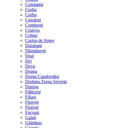
Constanța
Corbu
Corbu
Coroieni
Costinești
Craiova
Cristur
Curtea de Argeș
Darabani
Dărmănești
Deal
Dej
Deva
Doaga
Dorna Candrenilor
Drobeta-Turnu Severin
Durușa
Fălticeni
Filiași
Florești
Florești
Focșani
Galați
Ghimbav
Giurgiu