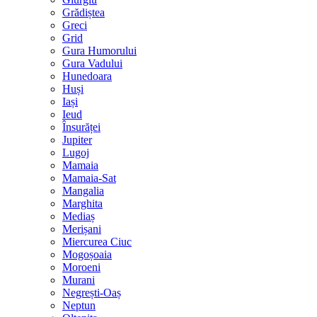
Grădiștea
Greci
Grid
Gura Humorului
Gura Vadului
Hunedoara
Huși
Iași
Ieud
Însurăței
Jupiter
Lugoj
Mamaia
Mamaia-Sat
Mangalia
Marghita
Mediaș
Merișani
Miercurea Ciuc
Mogoșoaia
Moroeni
Murani
Negrești-Oaș
Neptun