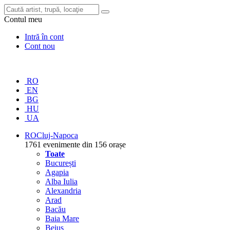
Contul meu
Intră în cont
Cont nou
RO
EN
BG
HU
UA
RO
Cluj-Napoca
1761 evenimente din 156 orașe
Toate
București
Agapia
Alba Iulia
Alexandria
Arad
Bacău
Baia Mare
Beiuș