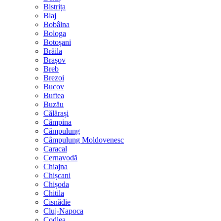
Bistrița
Blaj
Bobâlna
Bologa
Botoșani
Brăila
Brașov
Breb
Brezoi
Bucov
Buftea
Buzău
Călărași
Câmpina
Câmpulung
Câmpulung Moldovenesc
Caracal
Cernavodă
Chiajna
Chișcani
Chișoda
Chitila
Cisnădie
Cluj-Napoca
Codlea