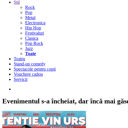
Stil
Rock
Pop
Metal
Electronica
Hip Hop
Festivaluri
Clasica
Pop Rock
Jazz
Toate
Teatru
Stand-up comedy
Spectacole pentru copii
Vouchere cadou
Servicii
Evenimentul s-a încheiat,
dar încă mai găseș