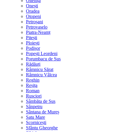
Oltenița
Onești
Oradea
Otopeni
Petroșani
Petrovaselo
Piatra-Neamț
Pitești
Ploiești
Podișor
Popești Leordeni
Porumbacu de Sus
Rădăuți
Râmnicu Sărat
Râmnicu Vâlcea
Reghin
Reșița
Roman
Rusciori
Sâmbăta de Sus
Sânpetru
Sântana de Mureș
Satu Mare
Scornicești
Sfântu Gheorghe