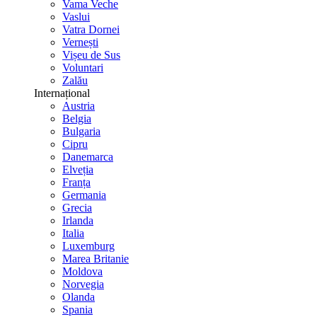
Vama Veche
Vaslui
Vatra Dornei
Vernești
Vișeu de Sus
Voluntari
Zalău
Internațional
Austria
Belgia
Bulgaria
Cipru
Danemarca
Elveția
Franța
Germania
Grecia
Irlanda
Italia
Luxemburg
Marea Britanie
Moldova
Norvegia
Olanda
Spania