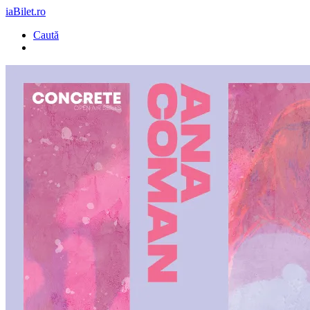
iaBilet.ro
Caută