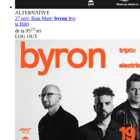
ALTERNATIVE
27 nov:
Baia Mare:
byron
live
ia Bilet
23
de la 95
lei
LOG OUT