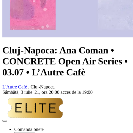
Cluj-Napoca:
Ana Coman
•
CONCRETE Open Air Series •
03.07 • L’Autre Cafè
L'Autre Café
, Cluj-Napoca
Sâmbătă, 3 iulie '21, ora 20:00 acces de la 19:00
Adaugă
la
Comandă bilete
favorite