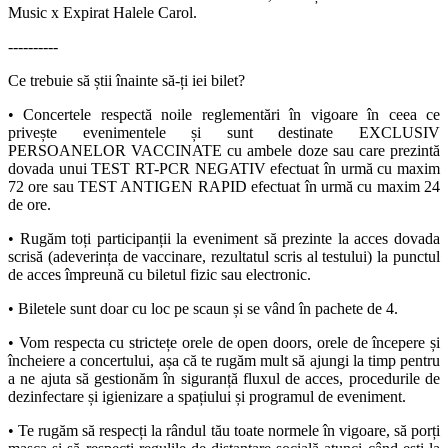
Music x Expirat Halele Carol.
----------
Ce trebuie să știi înainte să-ți iei bilet?
• Concertele respectă noile reglementări în vigoare în ceea ce
privește evenimentele și sunt destinate EXCLUSIV
PERSOANELOR VACCINATE cu ambele doze sau care prezintă
dovada unui TEST RT-PCR NEGATIV efectuat în urmă cu maxim
72 ore sau TEST ANTIGEN RAPID efectuat în urmă cu maxim 24
de ore.
• Rugăm toți participanții la eveniment să prezinte la acces dovada
scrisă (adeverința de vaccinare, rezultatul scris al testului) la punctul
de acces împreună cu biletul fizic sau electronic.
• Biletele sunt doar cu loc pe scaun și se vând în pachete de 4.
• Vom respecta cu strictețe orele de open doors, orele de începere și
încheiere a concertului, așa că te rugăm mult să ajungi la timp pentru
a ne ajuta să gestionăm în siguranță fluxul de acces, procedurile de
dezinfectare și igienizare a spațiului și programul de eveniment.
• Te rugăm să respecți la rândul tău toate normele în vigoare, să porți