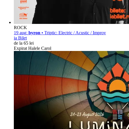
ROCK
19 aug:
byron
• Triptic: Electric / Acustic / Improv
ia Bilet
de la 65 lei
Expirat Halele Carol