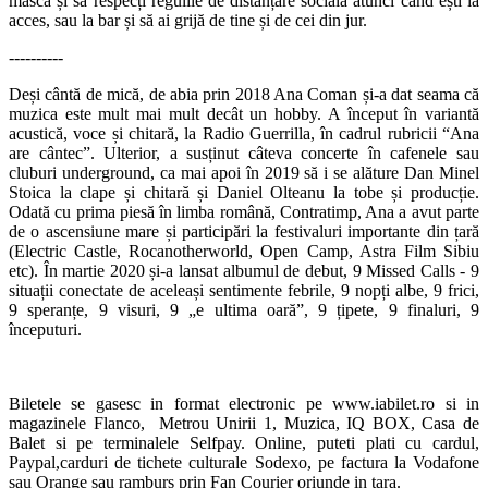
masca și să respecți regulile de distanțare socială atunci când ești la
acces, sau la bar și să ai grijă de tine și de cei din jur.
----------
Deși cântă de mică, de abia prin 2018 Ana Coman și-a dat seama că
muzica este mult mai mult decât un hobby. A început în variantă
acustică, voce și chitară, la Radio Guerrilla, în cadrul rubricii “Ana
are cântec”. Ulterior, a susținut câteva concerte în cafenele sau
cluburi underground, ca mai apoi în 2019 să i se alăture Dan Minel
Stoica la clape și chitară și Daniel Olteanu la tobe și producție.
Odată cu prima piesă în limba română, Contratimp, Ana a avut parte
de o ascensiune mare și participări la festivaluri importante din țară
(Electric Castle, Rocanotherworld, Open Camp, Astra Film Sibiu
etc). În martie 2020 și-a lansat albumul de debut, 9 Missed Calls - 9
situații conectate de aceleași sentimente febrile, 9 nopți albe, 9 frici,
9 speranțe, 9 visuri, 9 „e ultima oară”, 9 țipete, 9 finaluri, 9
începuturi.
Biletele se gasesc in format electronic pe www.iabilet.ro si in
magazinele Flanco, Metrou Unirii 1, Muzica, IQ BOX, Casa de
Balet si pe terminalele Selfpay. Online, puteti plati cu cardul,
Paypal,carduri de tichete culturale Sodexo, pe factura la Vodafone
sau Orange sau ramburs prin Fan Courier oriunde in tara.