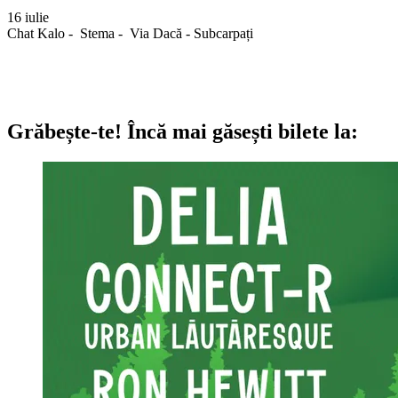
16 iulie
Chat Kalo - Stema - Via Dacă - Subcarpați
Grăbește-te!
Încă mai găsești bilete la: