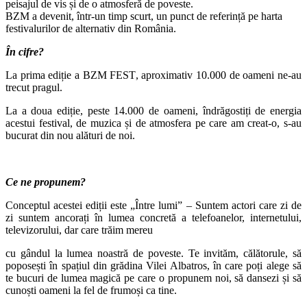
peisajul de vis și de o atmosferă de poveste.
BZM a devenit, într-un timp scurt, un punct de referință pe harta
festivalurilor de alternativ din România.
În cifre?
La prima ediție a BZM FEST
, aproximativ 10.000 de oameni ne-au
trecut pragul.
La a doua ediție, peste 14.000 de oameni,
îndrăgostiți de energia
acestui festival, de muzica și de atmosfera pe care am creat-o, s-au
bucurat din nou alături de noi.
Ce ne propunem?
Conceptul acestei ediții este „Între lumi” – Suntem actori care zi de
zi suntem
ancorați în lumea concretă a telefoanelor, internetului,
televizorului, dar care trăim mereu
cu gândul la lumea noastră de poveste. Te invităm, călătorule, să
poposești în spațiul din
grădina Vilei Albatros, în care poți alege să
te bucuri de lumea magică pe care o propunem
noi, să dansezi și să
cunoști oameni la fel de frumoși ca tine.