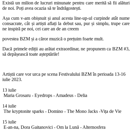
Există un milion de lucruri minunate pentru care merită să fii alături
de noi. Poți avea
ocazia să te îndrăgostești.
Așa cum v-am obișnuit și anul acesta line-up-ul curpinde atât nume
consacrate, cât și artiști aflați la debut sau, pur și simplu, trupe care
ne inspiră pe noi, cei care an de an creem
povestea BZM și a căror muzică o prețuim foarte mult.
Dacă primele ediții au arătat extraordinar, ne propunem ca BZM #3,
să depășească toate așteptările!
Artiștii care vor urca pe scena Festivalului BZM în perioada 13-16
iulie 2023.
13 iulie
Maria Grosaru - Eyedrops - Amadeus - Delia
14 iulie
The kryptonite sparks - Domino - The Mono Jacks -Vița de Vie
15 iulie
E-an-na, Dora Gaitanovici - Om la Lună - Alternosfera