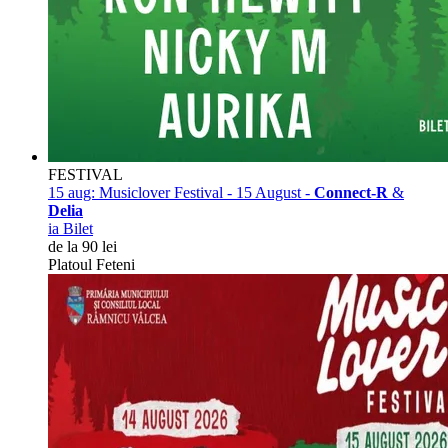
FESTIVAL
15 aug:
Musiclover Festival - 15 August -
Connect-R
&
Delia
ia Bilet
de la 90 lei
Platoul Feteni