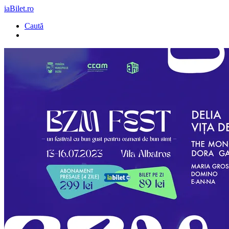
iaBilet.ro
Caută