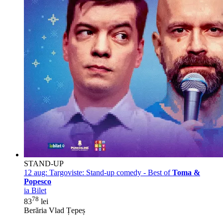
STAND-UP
12 aug:
Targoviste: Stand-up comedy - Best of
Toma &
Popesco
ia Bilet
78
83
lei
Berăria Vlad Țepeș