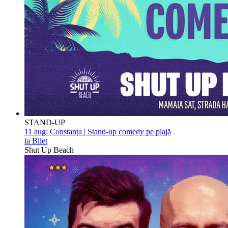
STAND-UP
11 aug:
Constanța | Stand-up comedy pe plajă
ia Bilet
Shut Up Beach