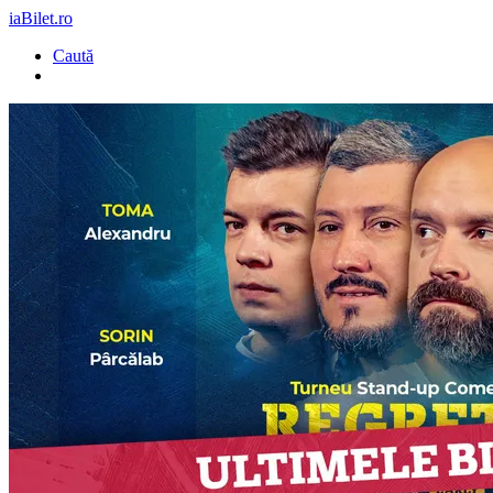
iaBilet.ro
Caută