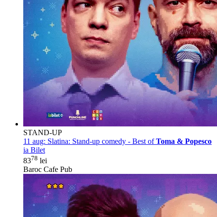
STAND-UP
11 aug:
Slatina: Stand-up comedy - Best of
Toma & Popesco
ia Bilet
78
83
lei
Baroc Cafe Pub