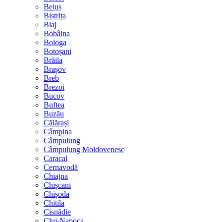
Beiuș
Bistrița
Blaj
Bobâlna
Bologa
Botoșani
Brăila
Brașov
Breb
Brezoi
Bucov
Buftea
Buzău
Călărași
Câmpina
Câmpulung
Câmpulung Moldovenesc
Caracal
Cernavodă
Chiajna
Chișcani
Chișoda
Chitila
Cisnădie
Cluj-Napoca