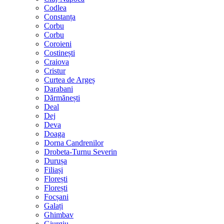
Codlea
Constanța
Corbu
Corbu
Coroieni
Costinești
Craiova
Cristur
Curtea de Argeș
Darabani
Dărmănești
Deal
Dej
Deva
Doaga
Dorna Candrenilor
Drobeta-Turnu Severin
Durușa
Filiași
Florești
Florești
Focșani
Galați
Ghimbav
Giurgiu