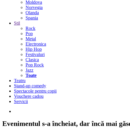
Moldova
Norvegia
Olanda
Spania
Stil
Rock
Pop
Metal
Electronica
Hip Hop
Festivaluri
Clasica
Pop Rock
Jazz
Toate
Teatru
Stand-up comedy
Spectacole pentru copii
Vouchere cadou
Servicii
Evenimentul s-a încheiat,
dar încă mai găseș