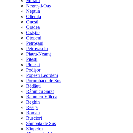
Murani
Negrești-Oaș
Neptun
Oltenița
Onești
Oradea
Orăștie
Otopeni
Petroșani
Petrovaselo
Piatra-Neamț
Pitești
Ploiești
Podișor
Popești Leordeni
Porumbacu de Sus
Rădăuți
Râmnicu Sărat
Râmnicu Vâlcea
Reghin
Reșița
Roman
Rusciori
Sâmbăta de Sus
Sânpetru