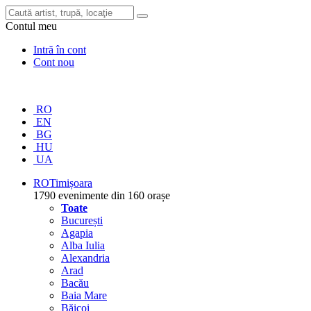
Contul meu
Intră în cont
Cont nou
RO
EN
BG
HU
UA
RO
Timișoara
1790 evenimente din 160 orașe
Toate
București
Agapia
Alba Iulia
Alexandria
Arad
Bacău
Baia Mare
Băicoi