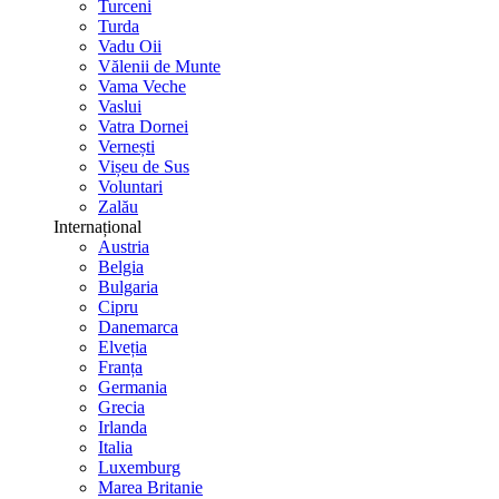
Turceni
Turda
Vadu Oii
Vălenii de Munte
Vama Veche
Vaslui
Vatra Dornei
Vernești
Vișeu de Sus
Voluntari
Zalău
Internațional
Austria
Belgia
Bulgaria
Cipru
Danemarca
Elveția
Franța
Germania
Grecia
Irlanda
Italia
Luxemburg
Marea Britanie