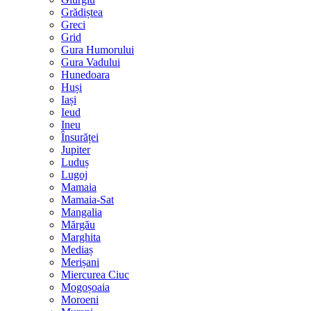
Grădiștea
Greci
Grid
Gura Humorului
Gura Vadului
Hunedoara
Huși
Iași
Ieud
Ineu
Însurăței
Jupiter
Luduș
Lugoj
Mamaia
Mamaia-Sat
Mangalia
Mărgău
Marghita
Mediaș
Merișani
Miercurea Ciuc
Mogoșoaia
Moroeni