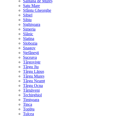
Sântana de Mureș
Satu Mare
Sfântu Gheorghe
Sibiel
Sibiu
Sighișoara
Simeria
Slănic
Slatina
Slobozia
Snagov
Ștefănești
Suceava
Târgoviște
Târgu Jiu
Târgu Lăpuș
Târgu Mureș
Târgu Neamț
Târgu Ocna
Târnăveni
Techirghiol
Timișoara
Tinca
Toplița
Tulcea