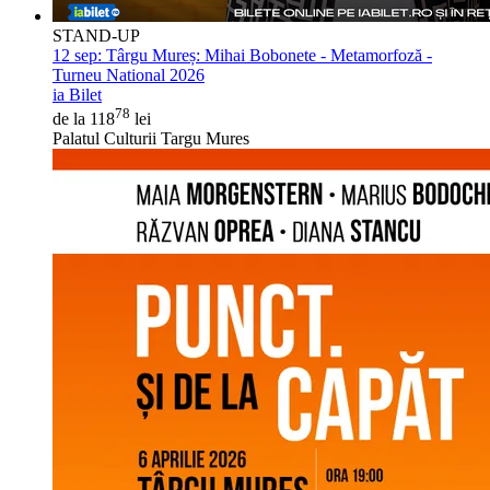
STAND-UP
12 sep:
Târgu Mureș: Mihai Bobonete - Metamorfoză -
Turneu National 2026
ia Bilet
78
de la 118
lei
Palatul Culturii Targu Mures