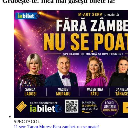
Grăbește-te!
Încă mai găsești bilete la:
SPECTACOL
11 sep:
Targu Mures: Fara zambet, nu se poate!