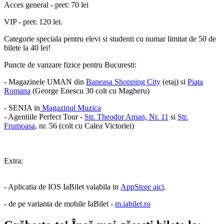
Acces general - pret: 70 lei
VIP - pret: 120 lei.
Categorie speciala pentru elevi si studenti cu numar limitat de 50 de
bilete la 40 lei!
Puncte de vanzare fizice pentru Bucuresti:
- Magazinele UMAN din
Baneasa Shopping City
(etaj) si
Piata
Romana
(George Enescu 30 colt cu Magheru)
- SENIA in
Magazinul Muzica
- Agentiile Perfect Tour -
Str. Theodor Aman, Nr. 11
si
Str.
Frumoasa
, nr. 56 (colt cu Calea Victoriei)
Extra:
- Aplicatia de IOS IaBilet valabila in
AppStore aici
.
- de pe varianta de mobile IaBilet -
m.iabilet.ro