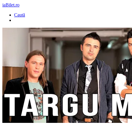
iaBilet.ro
Caută