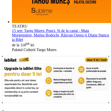
TEATRU
15 sep:
Targu Mures: Punct. Si de la capat - Maia
Morgenstern, Marius Bodochi, Răzvan Oprea și Diana Stancu
ia Bilet
68
de la 118
lei
Palatul Culturii Targu Mures
×