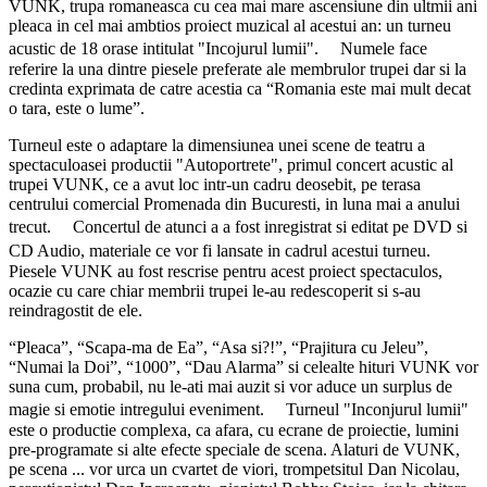
VUNK, trupa romaneasca cu cea mai mare ascensiune din ultmii ani
pleaca in cel mai ambtios proiect muzical al acestui an: un turneu
acustic de 18 orase intitulat "Incojurul lumii". Numele face
referire la una dintre piesele preferate ale membrulor trupei dar si la
credinta exprimata de catre acestia ca “Romania este mai mult decat
o tara, este o lume”.
Turneul este o adaptare la dimensiunea unei scene de teatru a
spectaculoasei productii "Autoportrete", primul concert acustic al
trupei VUNK, ce a avut loc intr-un cadru deosebit, pe terasa
centrului comercial Promenada din Bucuresti, in luna mai a anului
trecut. Concertul de atunci a a fost inregistrat si editat pe DVD si
CD Audio, materiale ce vor fi lansate in cadrul acestui turneu.
Piesele VUNK au fost rescrise pentru acest proiect spectaculos,
ocazie cu care chiar membrii trupei le-au redescoperit si s-au
reindragostit de ele.
“Pleaca”, “Scapa-ma de Ea”, “Asa si?!”, “Prajitura cu Jeleu”,
“Numai la Doi”, “1000”, “Dau Alarma” si celealte hituri VUNK vor
suna cum, probabil, nu le-ati mai auzit si vor aduce un surplus de
magie si emotie intregului eveniment. Turneul "Inconjurul lumii"
este o productie complexa, ca afara, cu ecrane de proiectie, lumini
pre-programate si alte efecte speciale de scena. Alaturi de VUNK,
pe scena ... vor urca un cvartet de viori, trompetsitul Dan Nicolau,