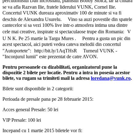
percutionistul Dan Incrosnatu, pianistul Bobby Stoica, iar la chitara
se va afla Razvan Ilie, fratele liderului VUNK, Cornel Ilie.
Concertul VUNK dureaza aproximativ 100 de minute si va fi
deschis de Alexandra Usurelu. Vino sa auzi povestile din spatele
cantecelor si sa vezi 100% live intr-o atmosfera intima una dintre
cele mai creative, inspirate si spectaculaose trupe din Romania: V
U N K. Pe 25 martie la Targu Mures . Pentru a gusta un pic din
acest spectacol, aici puteti vedea cateva melodii din concertul
"Autoportete": http://bit.ly/1AqTHsR Turneul VUNK -
"Inconjurul lumii" este prezentat de catre AVON.
Pentru persoanele cu dizabilitati, organizatorul pune la
dispozitie 2 bilete per locatie. Pentru a intra in posesia acestor
bilete, va rugam sa trimiteti mail la adresa
loredana@vunk.ro
.
Bilete sunt disponibile in 2 categorii:
Perioada de presale pana pe 28 februarie 2015:
Acces general Presale: 50 lei
VIP Presale: 100 lei
Incepand cu 1 martie 2015 biletele vor fi: