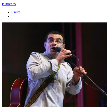
iaBilet.ro
Caută