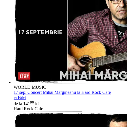
WORLD MUSIC
17 sep:
Concert Mihai Margineanu la Hard Rock Cafe
ia Bilet
90
de la 141
lei
Hard Rock Cafe