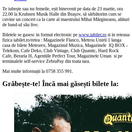
Te iubește sau nu femeile, ești binevenit pe data de 23 martie, ora
22.00 la Kruhnen Musik Halle din Brașov, să sărbătorim cum se
cuvine un concert ca la carte al maestrului Mihai Mărgineanu, alături
de band-ul său live.
Biletele se gasesc in format electronic pe
www.iabilet.ro
si in reteaua
fizica iabilet.ro/retea : Magazinele Flanco, Metrou Unirii 1 langa
casa de bilete Metrorex, Magazinul Muzica, Magazinele IQ BOX -
Telekom, Cafe Deko, Club Vintage, Club Quantic, Hard Rock
Cafe, Beraria H, Agentiile Perfect Tour, Magazinele Uman si pe
terminalele self-service ZebraPay din toata tara.
Mai multe informații la 0758 355 991.
Grăbește-te!
Încă mai găsești bilete la: