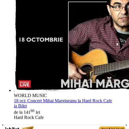
WORLD MUSIC
18 oct:
Concert Mihai Margineanu la Hard Rock Cafe
ia Bilet
90
de la 141
lei
Hard Rock Cafe