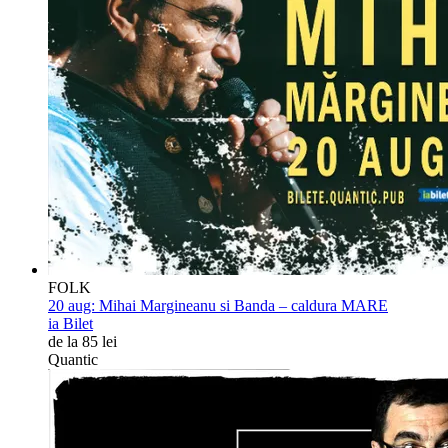
FOLK
20 aug:
Mihai Margineanu si Banda – caldura MARE
ia Bilet
de la 85 lei
Quantic